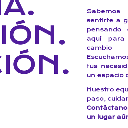
A.
Sabemos 
sentirte a 
IÓN.
pensando 
aquí para
cambio 
IÓN.
Escuchamos
tus necesi
un espacio q
Nuestro eq
paso, cuida
Contáctano
un lugar aú