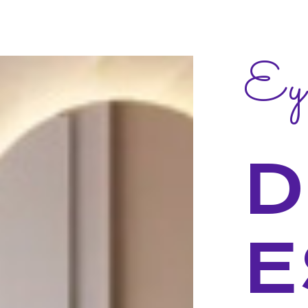
Ey
D
E