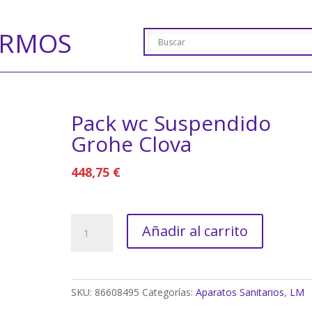
ERMOS
Pack wc Suspendido
Grohe Clova
448,75
€
Pack
Añadir al carrito
wc
Suspendido
Grohe
Clova
SKU:
86608495
Categorías:
Aparatos Sanitarios
,
LM
cantidad