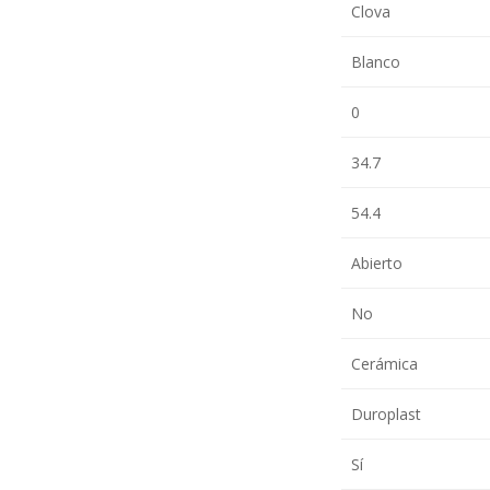
Clova
Blanco
0
34.7
54.4
Abierto
No
Cerámica
Duroplast
Sí