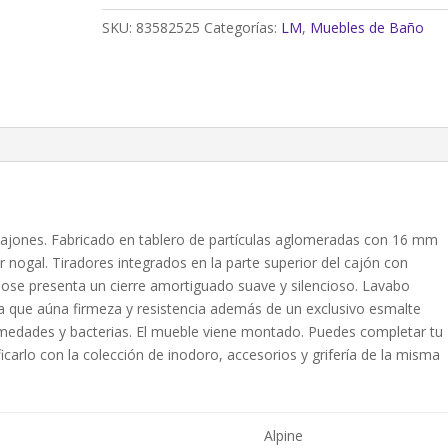
lavabo
SKU:
83582525
Categorías:
LM
,
Muebles de Baño
doble
Alpine
nogal
120x46
cm
cantidad
ajones. Fabricado en tablero de partículas aglomeradas con 16 mm
nogal. Tiradores integrados en la parte superior del cajón con
lose presenta un cierre amortiguado suave y silencioso. Lavabo
ia que aúna firmeza y resistencia además de un exclusivo esmalte
 humedades y bacterias. El mueble viene montado. Puedes completar tu
icarlo con la colección de inodoro, accesorios y grifería de la misma
Alpine