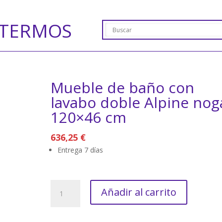
TERMOS
Mueble de baño con
lavabo doble Alpine nog
120×46 cm
636,25
€
Entrega 7 días
Mueble
Añadir al carrito
de
baño
con