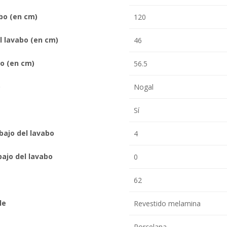
bo (en cm)
120
l lavabo (en cm)
46
bo (en cm)
56.5
o
Nogal
Sí
bajo del lavabo
4
ajo del lavabo
0
62
le
Revestido melamina
Porcelana