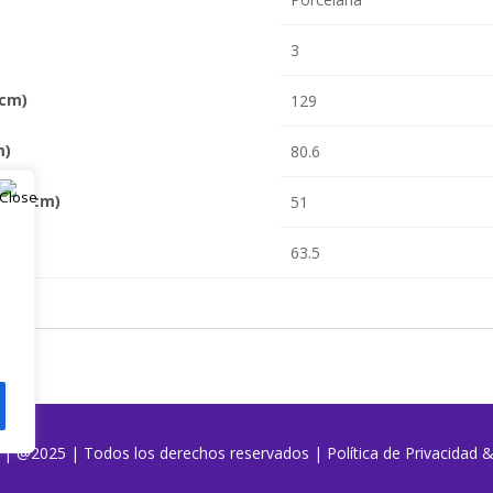
3
 cm)
129
m)
80.6
(en cm)
51
63.5
o | @2025 | Todos los derechos reservados
|
Política de Privacidad