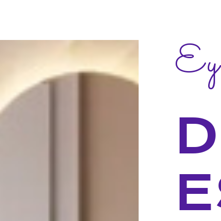
Ey
D
E