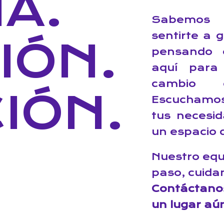
A.
Sabemos 
sentirte a 
IÓN.
pensando 
aquí para
cambio 
IÓN.
Escuchamos
tus necesi
un espacio q
Nuestro eq
paso, cuida
Contáctano
un lugar aú