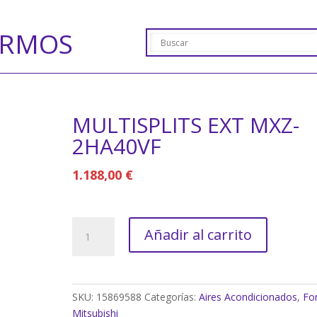
ERMOS
MULTISPLITS EXT MXZ-
2HA40VF
1.188,00
€
MULTISPLITS
Añadir al carrito
EXT
MXZ-
2HA40VF
cantidad
SKU:
15869588
Categorías:
Aires Acondicionados
,
Fo
Mitsubishi