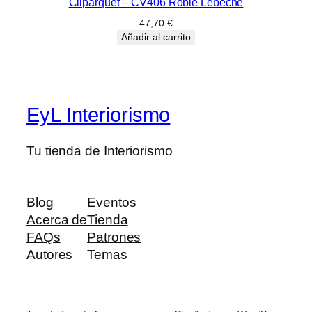
i
Cliparquet – CV406 Roble Lebeche
l
47,70
€
i
Añadir al carrito
o
c
a
n
EyL Interiorismo
t
i
Tu tienda de Interiorismo
d
a
d
Blog
Eventos
Acerca de
Tienda
FAQs
Patrones
Autores
Temas