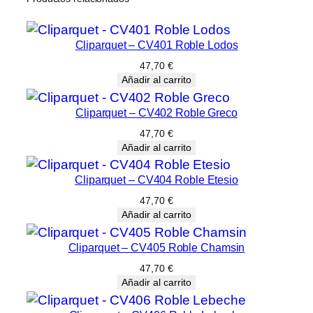
a
t
e
Cliparquet – CV401 Roble Lodos
–
47,70
€
P
Añadir al carrito
R
O
Cliparquet – CV402 Roble Greco
8
47,70
€
1
Añadir al carrito
6
R
Cliparquet – CV404 Roble Etesio
o
47,70
€
b
Añadir al carrito
l
e
Cliparquet – CV405 Roble Chamsin
B
47,70
€
e
Añadir al carrito
r