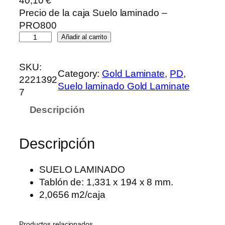
40,10
€
Precio de la caja Suelo laminado –
PRO800
N
Añadir al carrito
U
E
SKU:
Category:
Gold Laminate
, 
PD
, 
V
2221392
Suelo laminado Gold Laminate
O
7
–
Descripción
G
o
l
Descripción
d
L
SUELO LAMINADO
a
Tablón de: 1,331 x 194 x 8 mm.
m
2,0656 m2/caja
i
n
Productos relacionados