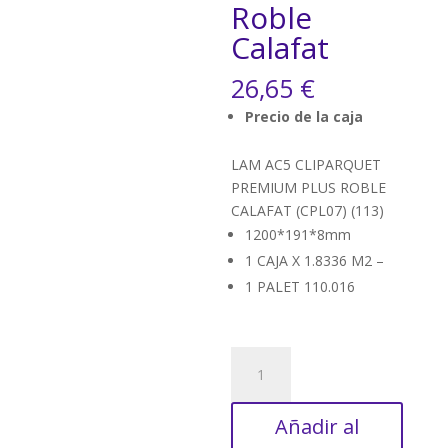
Roble
Calafat
26,65
€
Precio de la caja
LAM AC5 CLIPARQUET
PREMIUM PLUS ROBLE
CALAFAT (CPL07) (113)
1200*191*8mm
1 CAJA X 1.8336 M2 –
1 PALET 110.016
Cliparquet
PREMIUM
PLUS-
Añadir al
CPL07