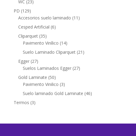
23
WC
23
productos
129
PD
129
productos
11
Accesorios suelo laminado
11
productos
6
Cesped Artificial
6
productos
35
Cliparquet
35
productos
14
Pavimento Vinílico
14
productos
21
Suelo Laminado Cliparquet
21
productos
27
Egger
27
productos
27
Suelos Laminados Egger
27
productos
50
Gold Laminate
50
productos
3
Pavimento Vinilico
3
productos
46
Suelo laminado Gold Laminate
46
productos
3
Termos
3
productos