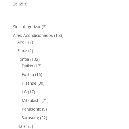
26,65
€
2
Sin categorizar
2
productos
153
Aires Acondicionados
153
7
productos
Aire+
7
productos
2
Eluxe
2
productos
132
Fontia
132
productos
17
Daikin
17
productos
16
Fujitsu
16
productos
30
Hisense
30
productos
17
LG
17
productos
21
Mitsubishi
21
productos
9
Panasonic
9
productos
22
Samsung
22
productos
5
Haier
5