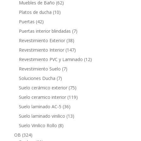
productos
62
Muebles de Baño
62
productos
10
Platos de ducha
10
productos
42
Puertas
42
productos
7
Puertas interior blindadas
7
productos
38
Revestimiento Exterior
38
productos
147
Revestimiento Interior
147
productos
12
Revestimiento PVC y Laminado
12
productos
7
Revestimiento Suelo
7
productos
7
Soluciones Ducha
7
productos
75
Suelo cerámico exterior
75
productos
119
Suelo ceramico interior
119
productos
36
Suelo laminado AC-5
36
productos
13
Suelo laminado vinilico
13
productos
8
Suelo Vinilico Rollo
8
productos
324
OB
324