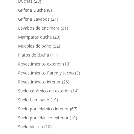
productos
28
Duchas
28
productos
8
Griferia Ducha
8
productos
21
Griferia Lavabos
21
productos
31
Lavabos de encimera
31
productos
20
Mamparas ducha
20
productos
22
Muebles de baño
22
productos
11
Platos de ducha
11
productos
13
Revestimiento exterior
13
productos
3
Revestimiento Pared y techo
3
productos
26
Revestimineto interior
26
productos
14
Suelo cerámico de exterior
14
productos
19
Suelo Laminado
19
productos
67
Suelo porcelámico interior
67
productos
10
Suelo porcelánico exterior
10
productos
10
Suelo Vinilico
10
productos