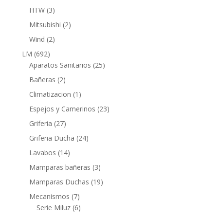
productos
3
HTW
3
productos
2
Mitsubishi
2
productos
2
Wind
2
productos
692
LM
692
productos
25
Aparatos Sanitarios
25
productos
2
Bañeras
2
productos
1
Climatizacion
1
producto
23
Espejos y Camerinos
23
productos
27
Griferia
27
productos
24
Griferia Ducha
24
productos
14
Lavabos
14
productos
3
Mamparas bañeras
3
productos
19
Mamparas Duchas
19
productos
7
Mecanismos
7
productos
6
Serie Miluz
6