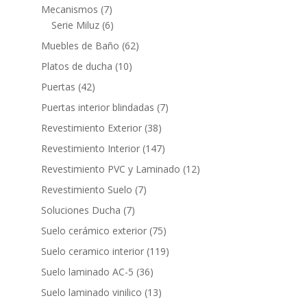
productos
7
Mecanismos
7
productos
6
Serie Miluz
6
productos
62
Muebles de Baño
62
productos
10
Platos de ducha
10
productos
42
Puertas
42
productos
7
Puertas interior blindadas
7
productos
38
Revestimiento Exterior
38
productos
147
Revestimiento Interior
147
productos
12
Revestimiento PVC y Laminado
12
productos
7
Revestimiento Suelo
7
productos
7
Soluciones Ducha
7
productos
75
Suelo cerámico exterior
75
productos
119
Suelo ceramico interior
119
productos
36
Suelo laminado AC-5
36
productos
13
Suelo laminado vinilico
13