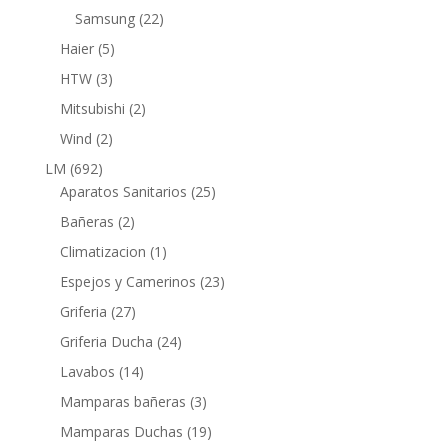
productos
22
Samsung
22
productos
5
Haier
5
productos
3
HTW
3
productos
2
Mitsubishi
2
productos
2
Wind
2
productos
692
LM
692
productos
25
Aparatos Sanitarios
25
productos
2
Bañeras
2
productos
1
Climatizacion
1
producto
23
Espejos y Camerinos
23
productos
27
Griferia
27
productos
24
Griferia Ducha
24
productos
14
Lavabos
14
productos
3
Mamparas bañeras
3
productos
19
Mamparas Duchas
19