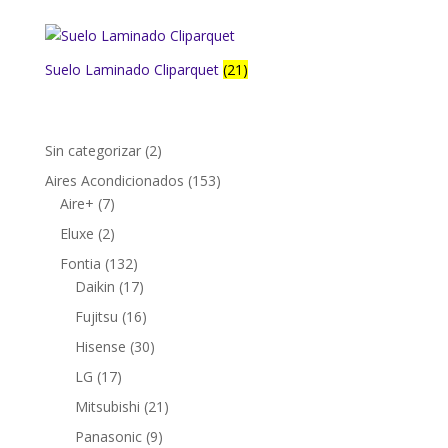
Suelo Laminado Cliparquet
(21)
2
Sin categorizar
2
productos
153
Aires Acondicionados
153
7
productos
Aire+
7
productos
2
Eluxe
2
productos
132
Fontia
132
productos
17
Daikin
17
productos
16
Fujitsu
16
productos
30
Hisense
30
productos
17
LG
17
productos
21
Mitsubishi
21
productos
9
Panasonic
9