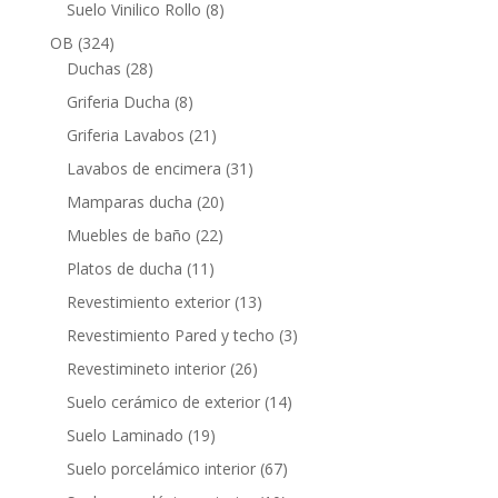
productos
8
Suelo Vinilico Rollo
8
productos
324
OB
324
productos
28
Duchas
28
productos
8
Griferia Ducha
8
productos
21
Griferia Lavabos
21
productos
31
Lavabos de encimera
31
productos
20
Mamparas ducha
20
productos
22
Muebles de baño
22
productos
11
Platos de ducha
11
productos
13
Revestimiento exterior
13
productos
3
Revestimiento Pared y techo
3
productos
26
Revestimineto interior
26
productos
14
Suelo cerámico de exterior
14
productos
19
Suelo Laminado
19
productos
67
Suelo porcelámico interior
67
productos