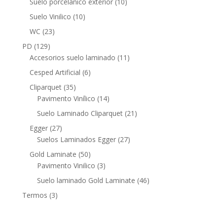
10
Suelo porcelánico exterior
10
productos
10
Suelo Vinilico
10
productos
23
WC
23
productos
129
PD
129
productos
11
Accesorios suelo laminado
11
productos
6
Cesped Artificial
6
productos
35
Cliparquet
35
productos
14
Pavimento Vinílico
14
productos
21
Suelo Laminado Cliparquet
21
productos
27
Egger
27
productos
27
Suelos Laminados Egger
27
productos
50
Gold Laminate
50
productos
3
Pavimento Vinilico
3
productos
46
Suelo laminado Gold Laminate
46
productos
3
Termos
3
productos