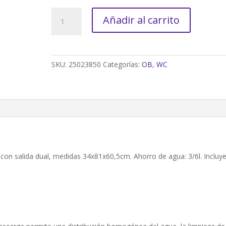
PACK
Añadir al carrito
WC
TEKA
FORMENTERA
COMPAC
SKU:
25023850
Categorías:
OB
,
WC
SALIDA
DUAL
cantidad
n salida dual, medidas 34x81x60,5cm. Ahorro de agua: 3/6l. Incluy