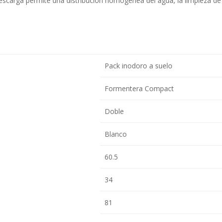
escarga permite una distribución homogénea del agua, la limpieza de
Pack inodoro a suelo
Formentera Compact
Doble
Blanco
60.5
34
81