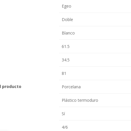
Egeo
Doble
Blanco
61.5
34.5
81
el producto
Porcelana
Plástico termoduro
Sí
4/6