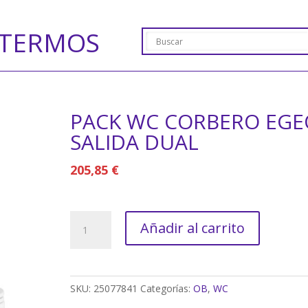
TERMOS
PACK WC CORBERO EGE
SALIDA DUAL
205,85
€
PACK
Añadir al carrito
WC
CORBERO
EGEO
SALIDA
SKU:
25077841
Categorías:
OB
,
WC
DUAL