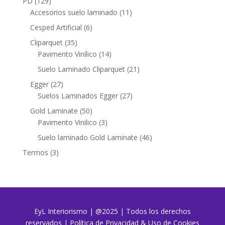
129
PD
129
productos
11
Accesorios suelo laminado
11
productos
6
Cesped Artificial
6
productos
35
Cliparquet
35
productos
14
Pavimento Vinílico
14
productos
21
Suelo Laminado Cliparquet
21
productos
27
Egger
27
productos
27
Suelos Laminados Egger
27
productos
50
Gold Laminate
50
productos
3
Pavimento Vinilico
3
productos
46
Suelo laminado Gold Laminate
46
productos
3
Termos
3
productos
EyL Interiorismo | @2025 | Todos los derechos
reservados
|
Política de Privacidad & Uso de Cookies