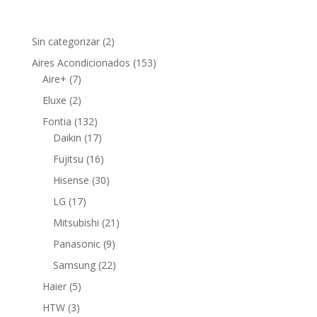
2
Sin categorizar
2
productos
153
Aires Acondicionados
153
7
productos
Aire+
7
productos
2
Eluxe
2
productos
132
Fontia
132
productos
17
Daikin
17
productos
16
Fujitsu
16
productos
30
Hisense
30
productos
17
LG
17
productos
21
Mitsubishi
21
productos
9
Panasonic
9
productos
22
Samsung
22
productos
5
Haier
5
productos
3
HTW
3