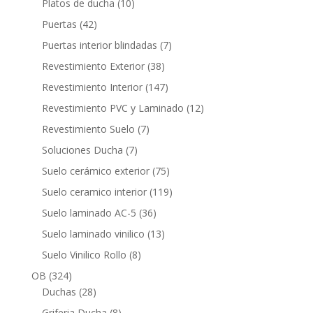
10
Platos de ducha
10
productos
42
Puertas
42
productos
7
Puertas interior blindadas
7
productos
38
Revestimiento Exterior
38
productos
147
Revestimiento Interior
147
productos
12
Revestimiento PVC y Laminado
12
productos
7
Revestimiento Suelo
7
productos
7
Soluciones Ducha
7
productos
75
Suelo cerámico exterior
75
productos
119
Suelo ceramico interior
119
productos
36
Suelo laminado AC-5
36
productos
13
Suelo laminado vinilico
13
productos
8
Suelo Vinilico Rollo
8
productos
324
OB
324
productos
28
Duchas
28
productos
8
Griferia Ducha
8