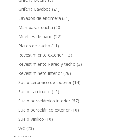
productos
21
Griferia Lavabos
21
productos
31
Lavabos de encimera
31
productos
20
Mamparas ducha
20
productos
22
Muebles de baño
22
productos
11
Platos de ducha
11
productos
13
Revestimiento exterior
13
productos
3
Revestimiento Pared y techo
3
productos
26
Revestimineto interior
26
productos
14
Suelo cerámico de exterior
14
productos
19
Suelo Laminado
19
productos
67
Suelo porcelámico interior
67
productos
10
Suelo porcelánico exterior
10
productos
10
Suelo Vinilico
10
productos
23
WC
23
productos