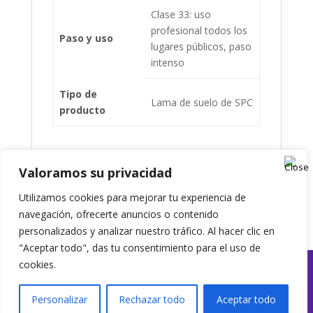
Clase 33: uso
profesional todos los
Paso y uso
lugares públicos, paso
intenso
Tipo de
Lama de suelo de SPC
producto
Valoramos su privacidad
Presupuesto
Utilizamos cookies para mejorar tu experiencia de
navegación, ofrecerte anuncios o contenido
personalizados y analizar nuestro tráfico. Al hacer clic en
"Aceptar todo", das tu consentimiento para el uso de
cookies.
EyL Interiorismo | @2025 | Todos los derechos
Personalizar
Rechazar todo
Aceptar todo
reservados
|
Política de Privacidad & Uso de Cookies