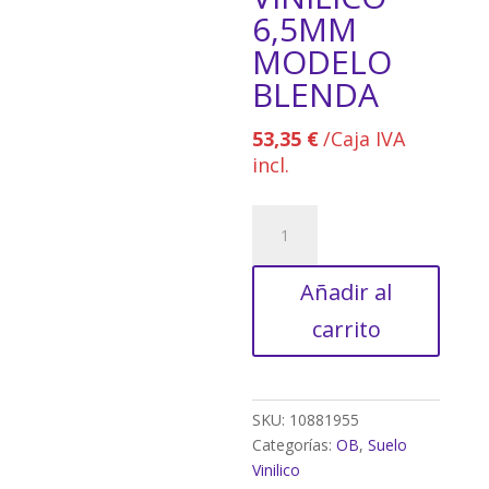
6,5MM
MODELO
BLENDA
53,35
€
/Caja IVA
incl.
SUELO
VINÍLICO
6,5MM
Añadir al
MODELO
BLENDA
carrito
cantidad
SKU:
10881955
Categorías:
OB
,
Suelo
Vinilico