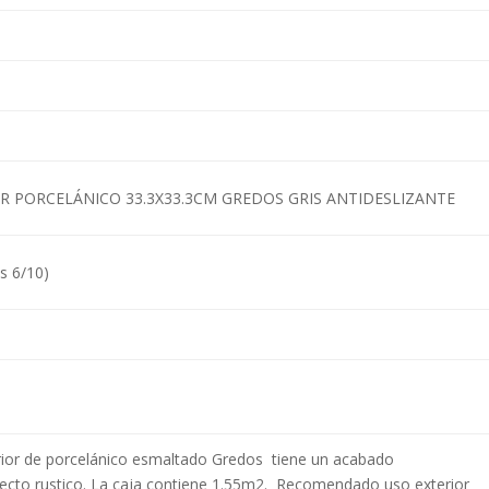
R PORCELÁNICO 33.3X33.3CM GREDOS GRIS ANTIDESLIZANTE
 6/10)
rior de porcelánico esmaltado Gredos tiene un acabado
pecto rustico. La caja contiene 1.55m2. Recomendado uso exterior