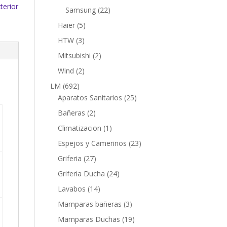
productos
terior
22
Samsung
22
productos
5
Haier
5
productos
3
HTW
3
productos
2
Mitsubishi
2
productos
2
Wind
2
productos
692
LM
692
productos
25
Aparatos Sanitarios
25
productos
2
Bañeras
2
productos
1
Climatizacion
1
producto
23
Espejos y Camerinos
23
productos
27
Griferia
27
productos
24
Griferia Ducha
24
productos
14
Lavabos
14
productos
3
Mamparas bañeras
3
productos
19
Mamparas Duchas
19