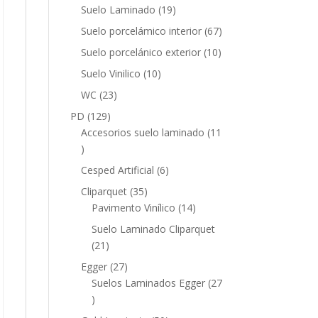
productos
19
Suelo Laminado
19
productos
67
Suelo porcelámico interior
67
productos
10
Suelo porcelánico exterior
10
productos
10
Suelo Vinilico
10
productos
23
WC
23
productos
129
PD
129
productos
Accesorios suelo laminado
11
11
productos
6
Cesped Artificial
6
productos
35
Cliparquet
35
productos
14
Pavimento Vinílico
14
productos
Suelo Laminado Cliparquet
21
21
productos
27
Egger
27
productos
Suelos Laminados Egger
27
27
productos