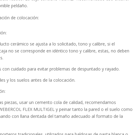
onible peldaño.
ón de colocación:
ión:
ducto cerámico se ajusta a lo solicitado, tono y calibre, si el
aja no se corresponde en idéntico tono y calibre, estas, no deben
s.
as con cuidado para evitar problemas de despuntado y rayado.
es y los suelos antes de la colocación.
ón:
 las piezas, usar un cemento cola de calidad, recomendamos
BERCOL FLEX MULTIGEL y peinar tanto la pared o el suelo como
inando con llana dentada del tamaño adecuado al formato de la
orteros tradicionales, utilizados para baldosas de pasta blanca o