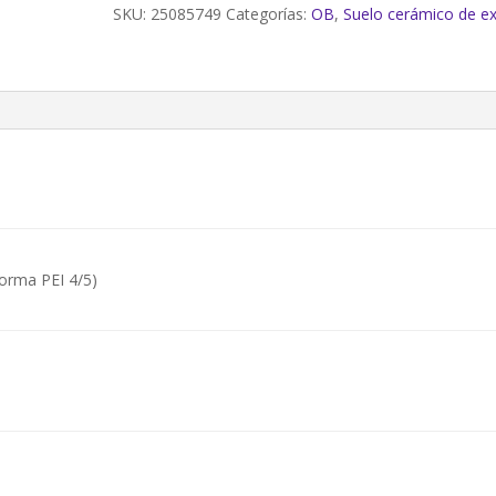
GREDOS
SKU:
25085749
Categorías:
OB
,
Suelo cerámico de ex
GRIS
ANTIDESLIZANTE
(1,55m²)
cantidad
orma PEI 4/5)