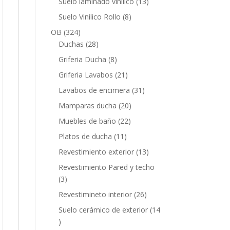
13
Suelo laminado vinilico
13
productos
8
Suelo Vinilico Rollo
8
productos
324
OB
324
productos
28
Duchas
28
productos
8
Griferia Ducha
8
productos
21
Griferia Lavabos
21
productos
31
Lavabos de encimera
31
productos
20
Mamparas ducha
20
productos
22
Muebles de baño
22
productos
11
Platos de ducha
11
productos
13
Revestimiento exterior
13
productos
Revestimiento Pared y techo
3
3
productos
26
Revestimineto interior
26
productos
Suelo cerámico de exterior
14
14