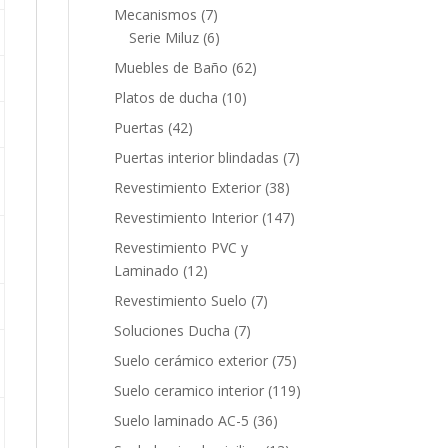
productos
7
Mecanismos
7
productos
6
Serie Miluz
6
productos
62
Muebles de Baño
62
productos
10
Platos de ducha
10
productos
42
Puertas
42
productos
7
Puertas interior blindadas
7
productos
38
Revestimiento Exterior
38
productos
147
Revestimiento Interior
147
productos
Revestimiento PVC y
12
Laminado
12
productos
7
Revestimiento Suelo
7
productos
7
Soluciones Ducha
7
productos
75
Suelo cerámico exterior
75
productos
119
Suelo ceramico interior
119
productos
36
Suelo laminado AC-5
36
productos