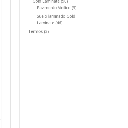
50
Gold Laminate
50
productos
3
Pavimento Vinilico
3
productos
Suelo laminado Gold
46
Laminate
46
productos
3
Termos
3
productos