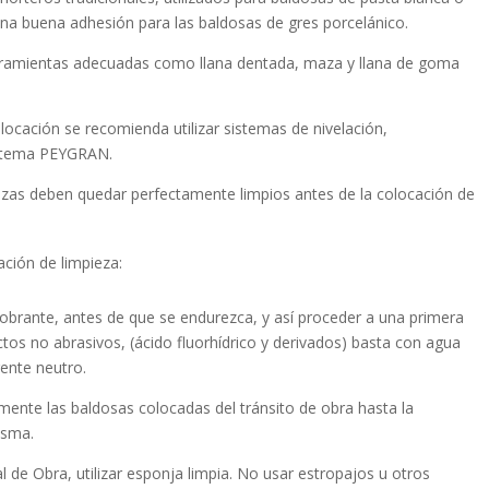
una buena adhesión para las baldosas de gres porcelánico.
herramientas adecuadas como llana dentada, maza y llana de goma
ocación se recomienda utilizar sistemas de nivelación,
tema PEYGRAN.
ezas deben quedar perfectamente limpios antes de la colocación de
ón de limpieza:
 sobrante, antes de que se endurezca, y así proceder a una primera
tos no abrasivos, (ácido fluorhídrico y derivados) basta con agua
gente neutro.
ente las baldosas colocadas del tránsito de obra hasta la
isma.
al de Obra, utilizar esponja limpia. No usar estropajos u otros