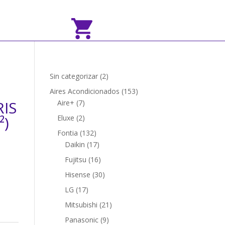
2
Sin categorizar
2
productos
153
Aires Acondicionados
153
IS
7
productos
Aire+
7
productos
²)
2
Eluxe
2
productos
132
Fontia
132
productos
17
Daikin
17
productos
16
Fujitsu
16
productos
30
Hisense
30
productos
17
LG
17
productos
21
Mitsubishi
21
productos
9
Panasonic
9