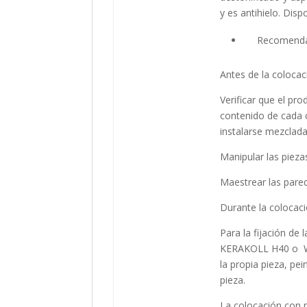
y es antihielo. Disp
Recomendaci
Antes de la colocac
Verificar que el pro
contenido de cada c
instalarse mezclada
Manipular las piez
Maestrear las pared
Durante la colocaci
Para la fijación de
KERAKOLL H40 o WE
la propia pieza, pe
pieza.
La colocación con m