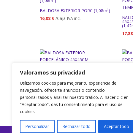
BALDOSA EXTERIOR PORC (1,08m²)
BALD
16,08
€
/Caja IVA incl.
45X4
(1,42
17,8
Valoramos su privacidad
BALD
59.5
Utilizamos cookies para mejorar tu experiencia de
BALDOSA EXTERIOR PORCELÁNICO
(1,43
45X45CM ALHAMBRA
navegación, ofrecerte anuncios o contenido
ANTIDESLIZANTE (1,42m²)
26,2
personalizados y analizar nuestro tráfico. Al hacer clic en
22,78
€
/Caja IVA incl.
"Aceptar todo", das tu consentimiento para el uso de
cookies.
Personalizar
Rechazar todo
Aceptar todo