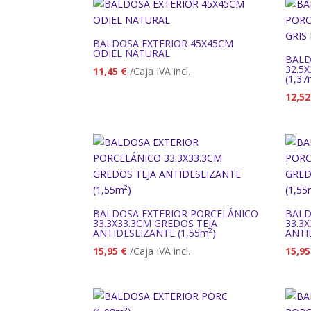
BALDOSA EXTERIOR 45X45CM
ODIEL NATURAL
BALD
32.5
11,45
€
/Caja IVA incl.
(1,37
12,5
BALDOSA EXTERIOR PORCELÁNICO
BALD
33.3X33.3CM GREDOS TEJA
33.3
ANTIDESLIZANTE (1,55m²)
ANTI
15,95
€
/Caja IVA incl.
15,9