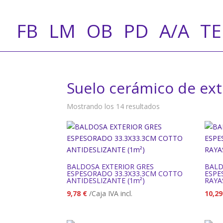
FB
LM
OB
PD
A/A
T
Suelo cerámico de ext
Ordenado
Mostrando los 14 resultados
por
precio:
bajo
a
alto
BALDOSA EXTERIOR GRES
BALD
ESPESORADO 33.3X33.3CM COTTO
ESPE
ANTIDESLIZANTE (1m²)
RAYA
9,78
€
/Caja IVA incl.
10,2