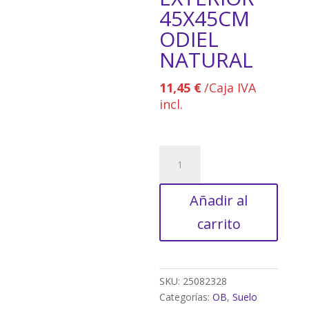
45X45CM
ODIEL
NATURAL
11,45
€
/Caja IVA
incl.
BALDOSA
EXTERIOR
45X45CM
Añadir al
ODIEL
NATURAL
carrito
cantidad
SKU:
25082328
Categorías:
OB
,
Suelo