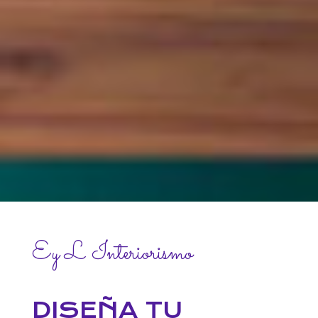
Ey L Interiorismo
DISEÑA TU