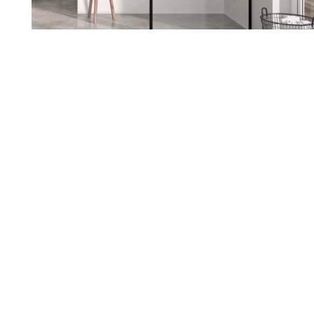
Renueva tu hogar con nosotros
Sabemos lo importante que es
sentirte a gusto en tu casa. Si
estás pensando en reformarla,
estamos aquí para ayudarte a
darle ese cambio que tanto
deseas. Escuchamos tus ideas,
entendemos tus necesidades y
juntos diseñamos un espacio
que hable de ti.
Nuestro equipo te acompaña en
cada paso, cuidando cada