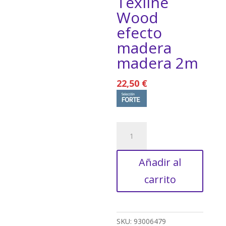
Texline
Wood
efecto
madera
madera 2m
22,50
€
Suelo
vinílico
rollo
Añadir al
forte
Texline
carrito
Wood
efecto
madera
madera
SKU:
93006479