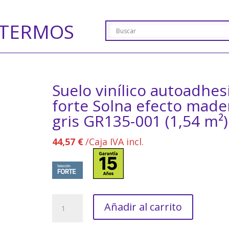
TERMOS
Suelo vinílico autoadhes
forte Solna efecto made
gris GR135-001 (1,54 m²)
44,57
€
/Caja IVA incl.
Suelo
Añadir al carrito
vinílico
autoadhesivo