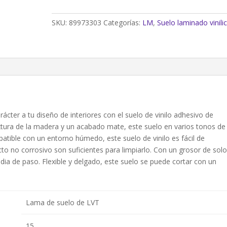
forte
Solna
SKU:
89973303
Categorías:
LM
,
Suelo laminado vinili
efecto
madera
gris
GR135-
001
(1,54
m²)
cantidad
cter a tu diseño de interiores con el suelo de vinilo adhesivo de
textura de la madera y un acabado mate, este suelo en varios tonos de
atible con un entorno húmedo, este suelo de vinilo es fácil de
 no corrosivo son suficientes para limpiarlo. Con un grosor de sol
dia de paso. Flexible y delgado, este suelo se puede cortar con un
Lama de suelo de LVT
15