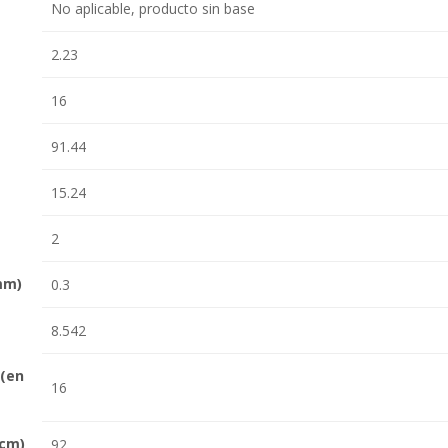
No aplicable, producto sin base
2.23
16
91.44
15.24
2
mm)
0.3
8.542
(en
16
 cm)
92