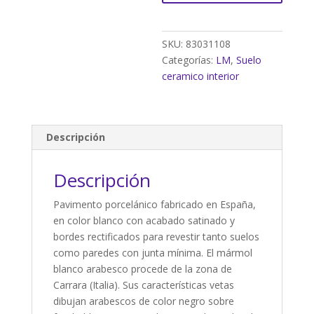
60x60
cm
C1
SKU:
83031108
(1,06m²)
Categorías:
LM
,
Suelo
cantidad
ceramico interior
Descripción
Descripción
Pavimento porcelánico fabricado en España,
en color blanco con acabado satinado y
bordes rectificados para revestir tanto suelos
como paredes con junta mínima. El mármol
blanco arabesco procede de la zona de
Carrara (Italia). Sus características vetas
dibujan arabescos de color negro sobre