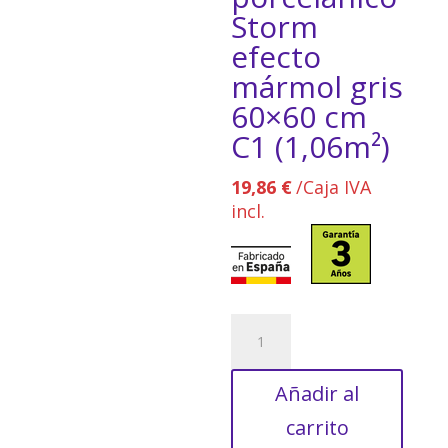
Storm
efecto
mármol gris
60×60 cm
C1 (1,06m²)
19,86
€
/Caja IVA
incl.
Suelo
porcelánico
Storm
Añadir al
efecto
mármol
carrito
gris