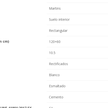
Martins
Suelo interior
Rectangular
en cm)
120×60
10.5
Rectificados
Blanco
Esmaltado
Cemento
 UNE 41901:2017 EX