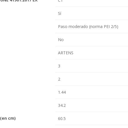
C1
Sí
Paso moderado (norma PEI 2/5)
No
ARTENS
3
2
1.44
34.2
(en cm)
60.5