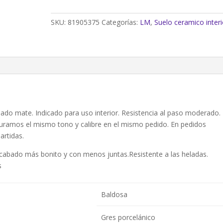
efecto
cemento
SKU:
81905375
Categorías:
LM
,
Suelo ceramico interi
blanco
60x120
cm
C1
(1,44m²)
cantidad
do mate. Indicado para uso interior. Resistencia al paso moderado.
guramos el mismo tono y calibre en el mismo pedido. En pedidos
artidas.
cabado más bonito y con menos juntas.Resistente a las heladas.
s
Baldosa
Gres porcelánico