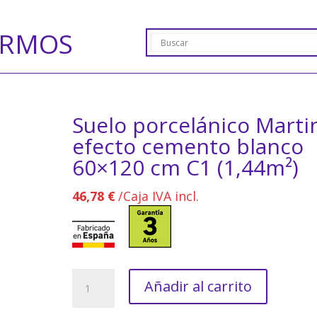
ERMOS
Suelo porcelánico Marti
efecto cemento blanco
60×120 cm C1 (1,44m²)
46,78
€
/Caja IVA incl.
Suelo
Añadir al carrito
porcelánico
Martins