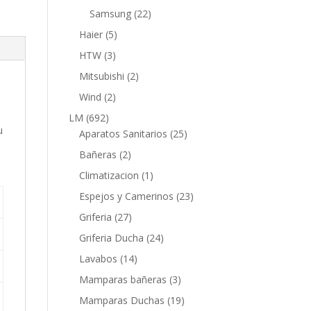
productos
22
Samsung
22
productos
5
Haier
5
productos
3
HTW
3
productos
2
Mitsubishi
2
productos
2
Wind
2
productos
692
LM
692
u
productos
25
Aparatos Sanitarios
25
productos
2
Bañeras
2
productos
1
Climatizacion
1
producto
23
Espejos y Camerinos
23
productos
27
Griferia
27
productos
24
Griferia Ducha
24
productos
14
Lavabos
14
productos
3
Mamparas bañeras
3
productos
19
Mamparas Duchas
19