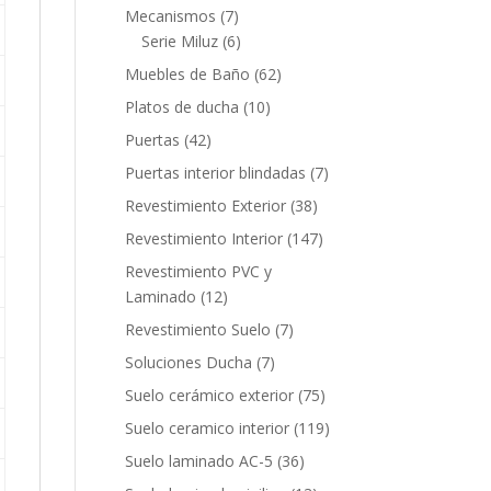
productos
7
Mecanismos
7
productos
6
Serie Miluz
6
productos
62
Muebles de Baño
62
productos
10
Platos de ducha
10
productos
42
Puertas
42
productos
7
Puertas interior blindadas
7
productos
38
Revestimiento Exterior
38
productos
147
Revestimiento Interior
147
productos
Revestimiento PVC y
12
Laminado
12
productos
7
Revestimiento Suelo
7
productos
7
Soluciones Ducha
7
productos
75
Suelo cerámico exterior
75
productos
119
Suelo ceramico interior
119
productos
36
Suelo laminado AC-5
36
productos