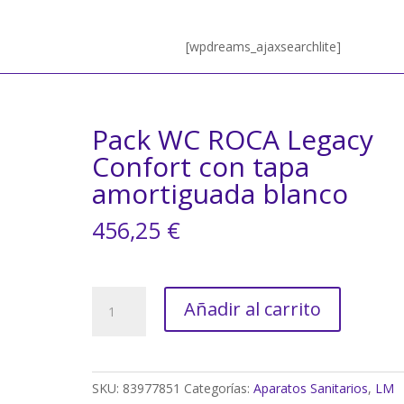
[wpdreams_ajaxsearchlite]
Pack WC ROCA Legacy
Confort con tapa
amortiguada blanco
456,25
€
Pack
Añadir al carrito
WC
ROCA
Legacy
Confort
SKU:
83977851
Categorías:
Aparatos Sanitarios
,
LM
con