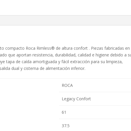
tapa
amortiguada
blanco
cantidad
o compacto Roca Rimless® de altura confort . Piezas fabricadas en
cado que aportan resistencia, durabilidad, calidad e higiene debido a s
uye tapa de caída amortiguada y fácil extracción para su limpieza,
alida dual y cisterna de alimentación inferior.
ROCA
Legacy Confort
61
37.5