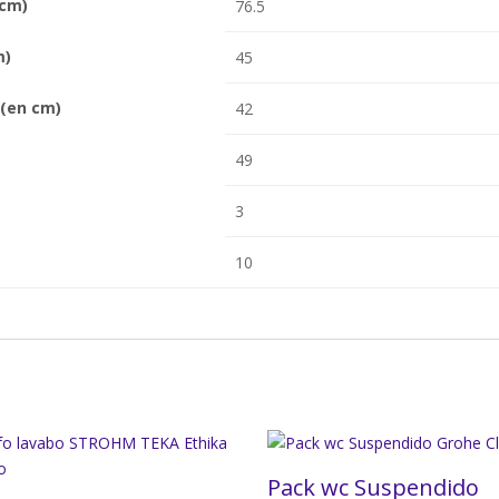
 cm)
76.5
m)
45
(en cm)
42
49
3
10
Pack wc Suspendido