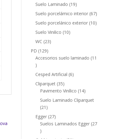
productos
19
Suelo Laminado
19
productos
67
Suelo porcelámico interior
67
productos
10
Suelo porcelánico exterior
10
productos
10
Suelo Vinilico
10
productos
23
WC
23
productos
129
PD
129
productos
Accesorios suelo laminado
11
11
productos
6
Cesped Artificial
6
productos
35
Cliparquet
35
productos
14
Pavimento Vinílico
14
productos
Suelo Laminado Cliparquet
21
21
productos
27
Egger
27
productos
Suelos Laminados Egger
27
27
productos