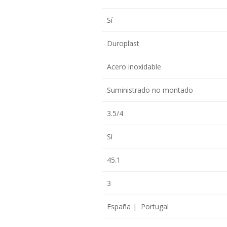
Sí
Duroplast
Acero inoxidable
Suministrado no montado
3.5/4
Sí
45.1
3
España | Portugal