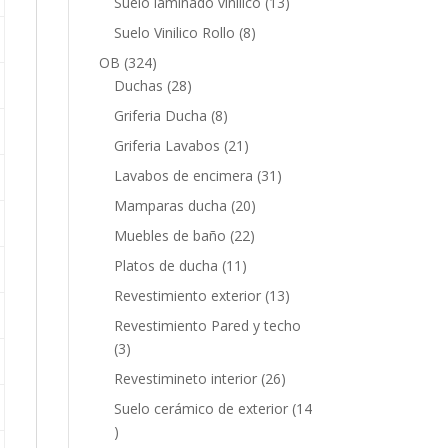
13
Suelo laminado vinilico
13
productos
8
Suelo Vinilico Rollo
8
productos
324
OB
324
productos
28
Duchas
28
productos
8
Griferia Ducha
8
productos
21
Griferia Lavabos
21
productos
31
Lavabos de encimera
31
productos
20
Mamparas ducha
20
productos
22
Muebles de baño
22
productos
11
Platos de ducha
11
productos
13
Revestimiento exterior
13
productos
Revestimiento Pared y techo
3
3
productos
26
Revestimineto interior
26
productos
Suelo cerámico de exterior
14
14