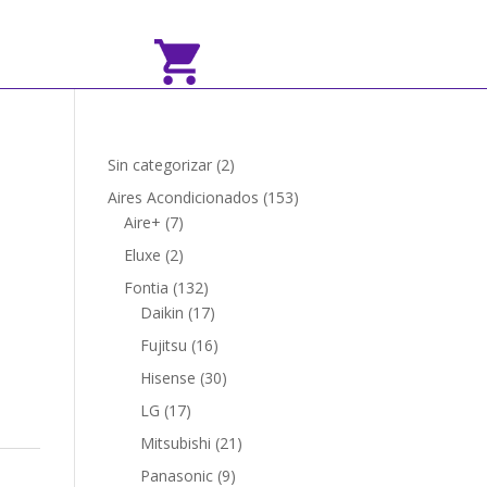
2
Sin categorizar
2
productos
153
Aires Acondicionados
153
7
productos
Aire+
7
productos
2
Eluxe
2
productos
132
Fontia
132
productos
17
Daikin
17
productos
16
Fujitsu
16
productos
30
Hisense
30
productos
17
LG
17
productos
21
Mitsubishi
21
productos
9
Panasonic
9