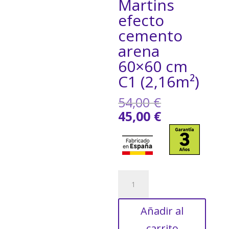
Martins
efecto
cemento
arena
60×60 cm
C1 (2,16m²)
El
54,00
€
precio
El
45,00
€
original
precio
era:
actual
54,00 €.
es:
45,00 €.
Suelo
porcelánico
Martins
Añadir al
efecto
cemento
carrito