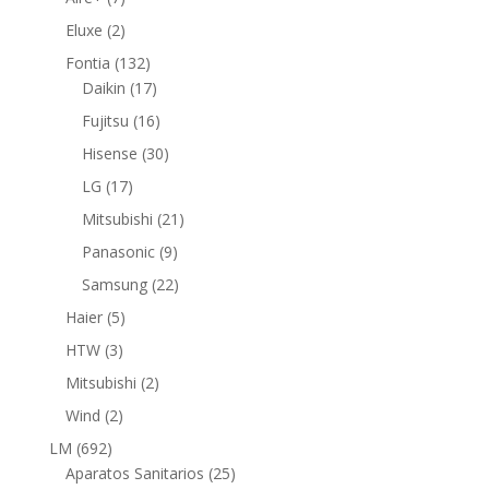
productos
2
Eluxe
2
productos
132
Fontia
132
productos
17
Daikin
17
productos
16
Fujitsu
16
productos
30
Hisense
30
productos
17
LG
17
productos
21
Mitsubishi
21
productos
9
Panasonic
9
productos
22
Samsung
22
productos
5
Haier
5
productos
3
HTW
3
productos
2
Mitsubishi
2
productos
2
Wind
2
productos
692
LM
692
productos
25
Aparatos Sanitarios
25