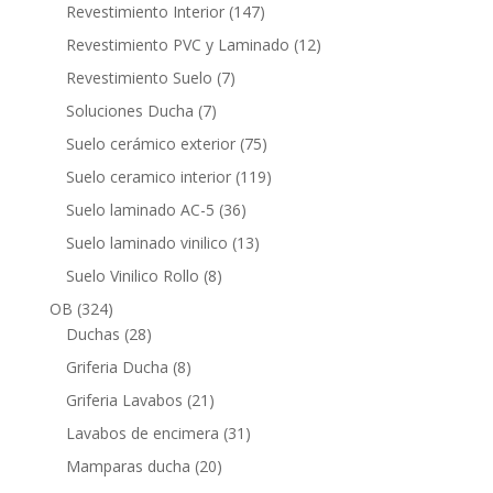
productos
147
Revestimiento Interior
147
productos
12
Revestimiento PVC y Laminado
12
productos
7
Revestimiento Suelo
7
productos
7
Soluciones Ducha
7
productos
75
Suelo cerámico exterior
75
productos
119
Suelo ceramico interior
119
productos
36
Suelo laminado AC-5
36
productos
13
Suelo laminado vinilico
13
productos
8
Suelo Vinilico Rollo
8
productos
324
OB
324
productos
28
Duchas
28
productos
8
Griferia Ducha
8
productos
21
Griferia Lavabos
21
productos
31
Lavabos de encimera
31
productos
20
Mamparas ducha
20
productos