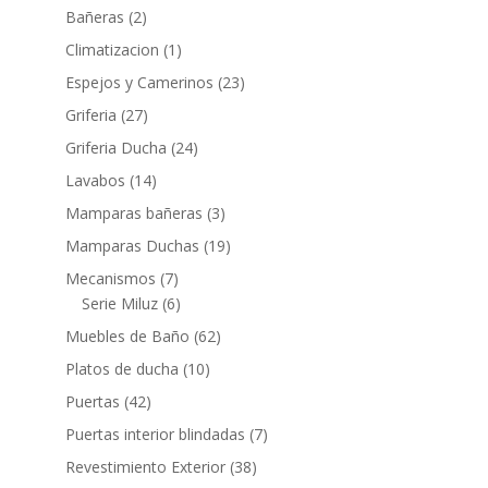
productos
2
Bañeras
2
productos
1
Climatizacion
1
producto
23
Espejos y Camerinos
23
productos
27
Griferia
27
productos
24
Griferia Ducha
24
productos
14
Lavabos
14
productos
3
Mamparas bañeras
3
productos
19
Mamparas Duchas
19
productos
7
Mecanismos
7
productos
6
Serie Miluz
6
productos
62
Muebles de Baño
62
productos
10
Platos de ducha
10
productos
42
Puertas
42
productos
7
Puertas interior blindadas
7
productos
38
Revestimiento Exterior
38