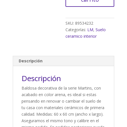
arena
60x60
cm
C1
SKU:
89534232
(2,16m²)
Categorías:
LM
,
Suelo
cantidad
ceramico interior
Descripción
Descripción
Baldosa decorativa de la serie Martins, con
acabado en color arena, es ideal si estas
pensando en renovar o cambiar el suelo de
tu casa con materiales cerámicos de primera
calidad. Medidas: 60 x 60 cm (ancho x largo).
Aseguramos el mismo tono y calibre en el