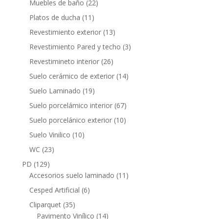
22
Muebles de baño
22
productos
11
Platos de ducha
11
productos
13
Revestimiento exterior
13
productos
3
Revestimiento Pared y techo
3
productos
26
Revestimineto interior
26
productos
14
Suelo cerámico de exterior
14
productos
19
Suelo Laminado
19
productos
67
Suelo porcelámico interior
67
productos
10
Suelo porcelánico exterior
10
productos
10
Suelo Vinilico
10
productos
23
WC
23
productos
129
PD
129
productos
11
Accesorios suelo laminado
11
productos
6
Cesped Artificial
6
productos
35
Cliparquet
35
productos
14
Pavimento Vinílico
14