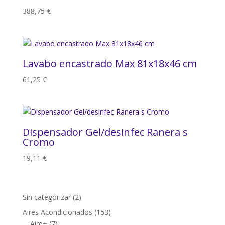
388,75
€
Lavabo encastrado Max 81x18x46 cm
61,25
€
Dispensador Gel/desinfec Ranera s
Cromo
19,11
€
2
Sin categorizar
2
productos
153
Aires Acondicionados
153
7
productos
Aire+
7