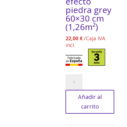
efecto
piedra grey
60×30 cm
(1,26m²)
22,00
€
/Caja IVA
incl.
Azulejo
porcelánico
Ardila
Añadir al
efecto
piedra
carrito
grey
60x30
cm