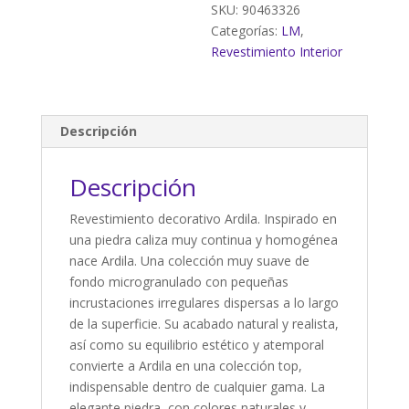
(1,26m²)
SKU:
90463326
cantidad
Categorías:
LM
,
Revestimiento Interior
Descripción
Descripción
Revestimiento decorativo Ardila. Inspirado en
una piedra caliza muy continua y homogénea
nace Ardila. Una colección muy suave de
fondo microgranulado con pequeñas
incrustaciones irregulares dispersas a lo largo
de la superficie. Su acabado natural y realista,
así como su equilibrio estético y atemporal
convierte a Ardila en una colección top,
indispensable dentro de cualquier gama. La
elegante piedra, con colores naturales y