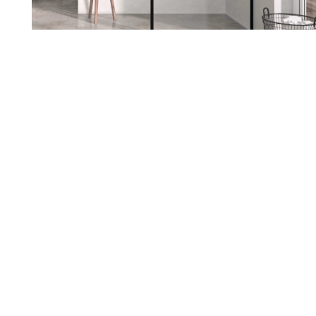
Renueva tu hogar con nosotros
Sabemos lo importante que es
sentirte a gusto en tu casa. Si
estás pensando en reformarla,
estamos aquí para ayudarte a
darle ese cambio que tanto
deseas. Escuchamos tus ideas,
entendemos tus necesidades y
juntos diseñamos un espacio
que hable de ti.
Nuestro equipo te acompaña en
cada paso, cuidando cada