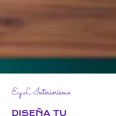
Ey L Interiorismo
DISEÑA TU