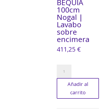
BEQUIA
100cm
Nogal |
Lavabo
sobre
encimera
411,25
€
Mueble
de
Baño
Añadir al
BEQUIA
100cm
carrito
Nogal
|
Lavabo