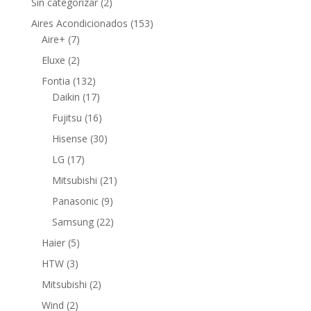
2
Sin categorizar
2
productos
153
Aires Acondicionados
153
7
productos
Aire+
7
productos
2
Eluxe
2
productos
132
Fontia
132
productos
17
Daikin
17
productos
16
Fujitsu
16
productos
30
Hisense
30
productos
17
LG
17
productos
21
Mitsubishi
21
productos
9
Panasonic
9
productos
22
Samsung
22
productos
5
Haier
5
productos
3
HTW
3
productos
2
Mitsubishi
2
productos
2
Wind
2