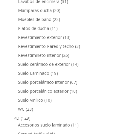
31
Lavabos de encimera
31
productos
20
Mamparas ducha
20
productos
22
Muebles de baño
22
productos
11
Platos de ducha
11
productos
13
Revestimiento exterior
13
productos
3
Revestimiento Pared y techo
3
productos
26
Revestimineto interior
26
productos
14
Suelo cerámico de exterior
14
productos
19
Suelo Laminado
19
productos
67
Suelo porcelámico interior
67
productos
10
Suelo porcelánico exterior
10
productos
10
Suelo Vinilico
10
productos
23
WC
23
productos
129
PD
129
productos
11
Accesorios suelo laminado
11
productos
6
Cesped Artificial
6