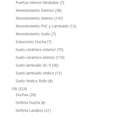
productos
7
Puertas interior blindadas
7
productos
38
Revestimiento Exterior
38
productos
147
Revestimiento Interior
147
productos
12
Revestimiento PVC y Laminado
12
productos
7
Revestimiento Suelo
7
productos
7
Soluciones Ducha
7
productos
75
Suelo cerámico exterior
75
productos
119
Suelo ceramico interior
119
productos
36
Suelo laminado AC-5
36
productos
13
Suelo laminado vinilico
13
productos
8
Suelo Vinilico Rollo
8
productos
324
OB
324
productos
28
Duchas
28
productos
8
Griferia Ducha
8
productos
21
Griferia Lavabos
21
productos