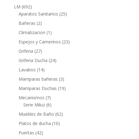
productos
692
LM
692
productos
25
Aparatos Sanitarios
25
productos
2
Bañeras
2
productos
1
Climatizacion
1
producto
23
Espejos y Camerinos
23
productos
27
Griferia
27
productos
24
Griferia Ducha
24
productos
14
Lavabos
14
productos
3
Mamparas bañeras
3
productos
19
Mamparas Duchas
19
productos
7
Mecanismos
7
productos
6
Serie Miluz
6
productos
62
Muebles de Baño
62
productos
10
Platos de ducha
10
productos
42
Puertas
42