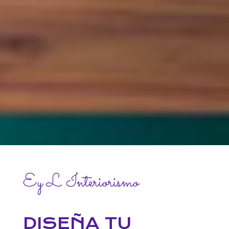
Ey L Interiorismo
DISEÑA TU