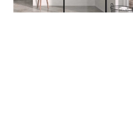
Renueva tu hogar con nosotros
Sabemos lo importante que es
sentirte a gusto en tu casa. Si
estás pensando en reformarla,
estamos aquí para ayudarte a
darle ese cambio que tanto
deseas. Escuchamos tus ideas,
entendemos tus necesidades y
juntos diseñamos un espacio
que hable de ti.
Nuestro equipo te acompaña en
cada paso, cuidando cada