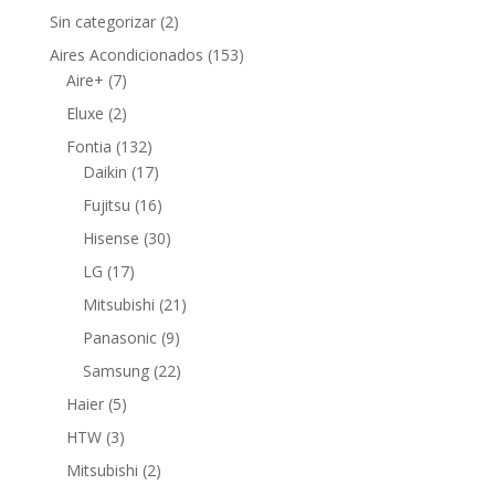
2
Sin categorizar
2
productos
153
Aires Acondicionados
153
7
productos
Aire+
7
productos
2
Eluxe
2
productos
132
Fontia
132
productos
17
Daikin
17
productos
16
Fujitsu
16
productos
30
Hisense
30
productos
17
LG
17
productos
21
Mitsubishi
21
productos
9
Panasonic
9
productos
22
Samsung
22
productos
5
Haier
5
productos
3
HTW
3
productos
2
Mitsubishi
2
productos