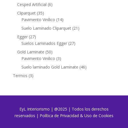
productos
6
Cesped Artificial
6
productos
35
Cliparquet
35
productos
14
Pavimento Vinílico
14
productos
21
Suelo Laminado Cliparquet
21
productos
27
Egger
27
productos
27
Suelos Laminados Egger
27
productos
50
Gold Laminate
50
productos
3
Pavimento Vinilico
3
productos
46
Suelo laminado Gold Laminate
46
productos
3
Termos
3
productos
EyL Interiorismo | @2025 | Todos los derechos
reservados
|
Política de Privacidad & Uso de Cookies