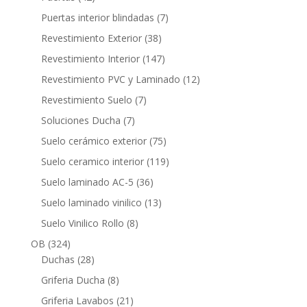
productos
7
Puertas interior blindadas
7
productos
38
Revestimiento Exterior
38
productos
147
Revestimiento Interior
147
productos
12
Revestimiento PVC y Laminado
12
productos
7
Revestimiento Suelo
7
productos
7
Soluciones Ducha
7
productos
75
Suelo cerámico exterior
75
productos
119
Suelo ceramico interior
119
productos
36
Suelo laminado AC-5
36
productos
13
Suelo laminado vinilico
13
productos
8
Suelo Vinilico Rollo
8
productos
324
OB
324
productos
28
Duchas
28
productos
8
Griferia Ducha
8
productos
21
Griferia Lavabos
21