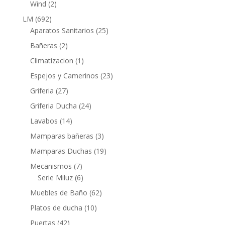
2
Wind
2
productos
692
LM
692
productos
25
Aparatos Sanitarios
25
productos
2
Bañeras
2
productos
1
Climatizacion
1
producto
23
Espejos y Camerinos
23
productos
27
Griferia
27
productos
24
Griferia Ducha
24
productos
14
Lavabos
14
productos
3
Mamparas bañeras
3
productos
19
Mamparas Duchas
19
productos
7
Mecanismos
7
productos
6
Serie Miluz
6
productos
62
Muebles de Baño
62
productos
10
Platos de ducha
10
productos
42
Puertas
42