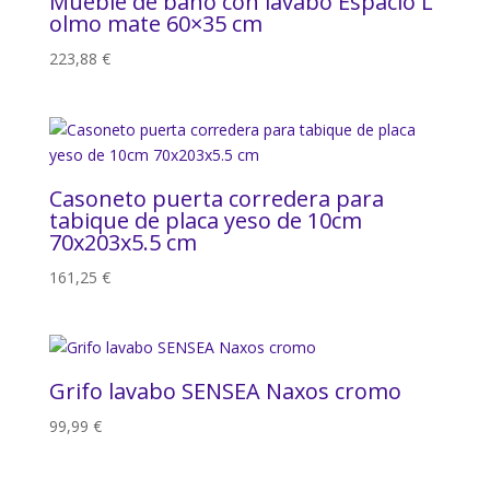
Mueble de baño con lavabo Espacio L
olmo mate 60×35 cm
223,88
€
Casoneto puerta corredera para
tabique de placa yeso de 10cm
70x203x5.5 cm
161,25
€
Grifo lavabo SENSEA Naxos cromo
99,99
€