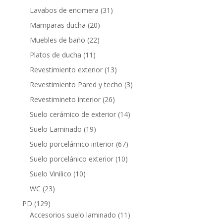
productos
31
Lavabos de encimera
31
productos
20
Mamparas ducha
20
productos
22
Muebles de baño
22
productos
11
Platos de ducha
11
productos
13
Revestimiento exterior
13
productos
3
Revestimiento Pared y techo
3
productos
26
Revestimineto interior
26
productos
14
Suelo cerámico de exterior
14
productos
19
Suelo Laminado
19
productos
67
Suelo porcelámico interior
67
productos
10
Suelo porcelánico exterior
10
productos
10
Suelo Vinilico
10
productos
23
WC
23
productos
129
PD
129
productos
11
Accesorios suelo laminado
11