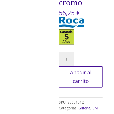
cromo
56,25
€
Grifo
lavabo
ROCA
Añadir al
Proa
cromo
carrito
cantidad
SKU:
83601512
Categorías:
Griferia
,
LM