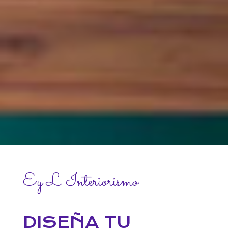
Ey L Interiorismo
DISEÑA TU