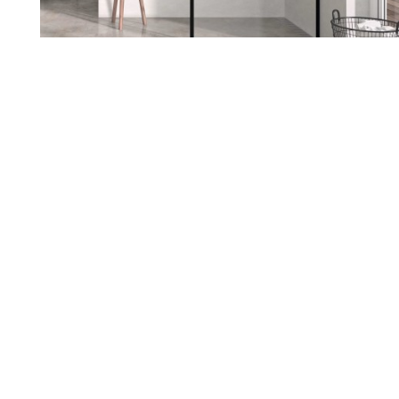
Renueva tu hogar con nosotros
Sabemos lo importante que es
sentirte a gusto en tu casa. Si
estás pensando en reformarla,
estamos aquí para ayudarte a
darle ese cambio que tanto
deseas. Escuchamos tus ideas,
entendemos tus necesidades y
juntos diseñamos un espacio
que hable de ti.
Nuestro equipo te acompaña en
cada paso, cuidando cada