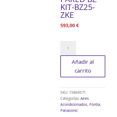
KIT-BZ25-
ZKE
593,00
€
SPLITS
PARED
BZ
Añadir al
KIT-
BZ25-
carrito
ZKE
cantidad
SKU:
15869571
Categorías:
Aires
Acondicionados
,
Fontia
,
Panasonic