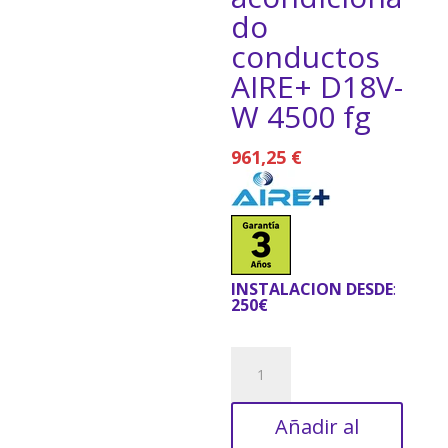
do
conductos
AIRE+ D18V-
W 4500 fg
961,25
€
INSTALACION DESDE
:
250€
Aire
acondicionado
conductos
Añadir al
AIRE+