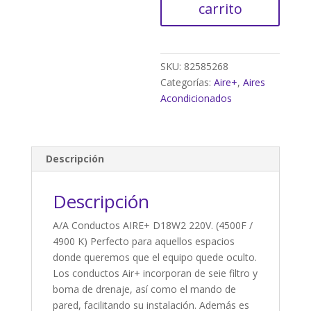
D18V-
carrito
W
4500
fg
cantidad
SKU:
82585268
Categorías:
Aire+
,
Aires
Acondicionados
Descripción
Descripción
A/A Conductos AIRE+ D18W2 220V. (4500F /
4900 K) Perfecto para aquellos espacios
donde queremos que el equipo quede oculto.
Los conductos Air+ incorporan de seie filtro y
boma de drenaje, así como el mando de
pared, facilitando su instalación. Además es