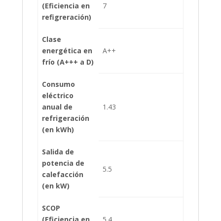
(Eficiencia en
7
refigreración)
Clase
energética en
A++
frío (A+++ a D)
Consumo
eléctrico
anual de
1.43
refrigeración
(en kWh)
Salida de
potencia de
5.5
calefacción
(en kW)
SCOP
(Eficiencia en
5.4