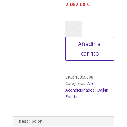
2.082,00
€
MULTISPLITS
EXT
3MXM52A9
Añadir al
cantidad
carrito
SKU:
15869608
Categorías:
Aires
Acondicionados
,
Daikin
,
Fontia
Descripción