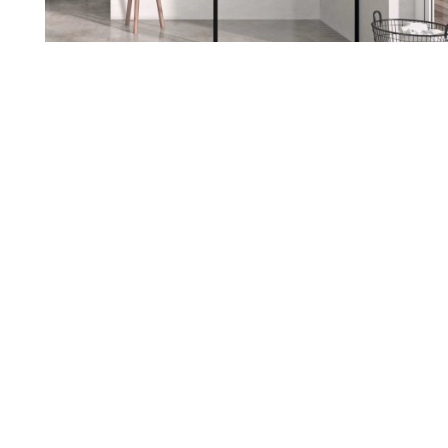
Renueva tu hogar con nosotros
Sabemos lo importante que es
sentirte a gusto en tu casa. Si
estás pensando en reformarla,
estamos aquí para ayudarte a
darle ese cambio que tanto
deseas. Escuchamos tus ideas,
entendemos tus necesidades y
juntos diseñamos un espacio
que hable de ti.
Nuestro equipo te acompaña en
cada paso, cuidando cada