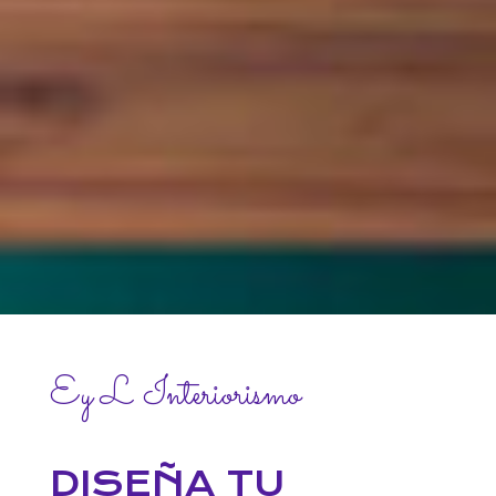
Ey L Interiorismo
DISEÑA TU