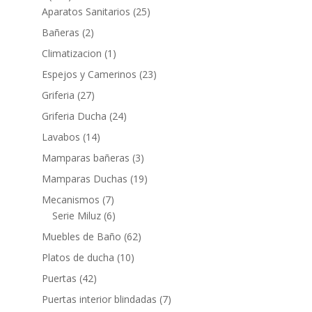
productos
25
Aparatos Sanitarios
25
productos
2
Bañeras
2
productos
1
Climatizacion
1
producto
23
Espejos y Camerinos
23
productos
27
Griferia
27
productos
24
Griferia Ducha
24
productos
14
Lavabos
14
productos
3
Mamparas bañeras
3
productos
19
Mamparas Duchas
19
productos
7
Mecanismos
7
productos
6
Serie Miluz
6
productos
62
Muebles de Baño
62
productos
10
Platos de ducha
10
productos
42
Puertas
42
productos
7
Puertas interior blindadas
7