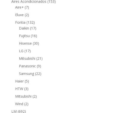
153
Aires Acondicionados
153
7
productos
Aire+
7
productos
2
Eluxe
2
productos
132
Fontia
132
productos
17
Daikin
17
productos
16
Fujitsu
16
productos
30
Hisense
30
productos
17
LG
17
productos
21
Mitsubishi
21
productos
9
Panasonic
9
productos
22
Samsung
22
productos
5
Haier
5
productos
3
HTW
3
productos
2
Mitsubishi
2
productos
2
Wind
2
productos
692
LM
692