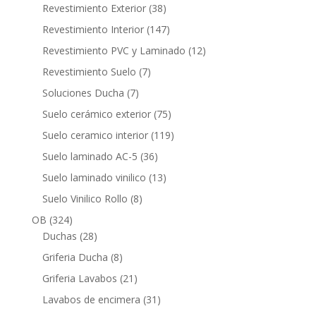
productos
38
Revestimiento Exterior
38
productos
147
Revestimiento Interior
147
productos
12
Revestimiento PVC y Laminado
12
productos
7
Revestimiento Suelo
7
productos
7
Soluciones Ducha
7
productos
75
Suelo cerámico exterior
75
productos
119
Suelo ceramico interior
119
productos
36
Suelo laminado AC-5
36
productos
13
Suelo laminado vinilico
13
productos
8
Suelo Vinilico Rollo
8
productos
324
OB
324
productos
28
Duchas
28
productos
8
Griferia Ducha
8
productos
21
Griferia Lavabos
21
productos
31
Lavabos de encimera
31
productos