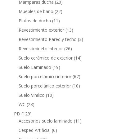
20
Mamparas ducha
20
productos
22
Muebles de baño
22
productos
11
Platos de ducha
11
productos
13
Revestimiento exterior
13
productos
3
Revestimiento Pared y techo
3
productos
26
Revestimineto interior
26
productos
14
Suelo cerámico de exterior
14
productos
19
Suelo Laminado
19
productos
67
Suelo porcelámico interior
67
productos
10
Suelo porcelánico exterior
10
productos
10
Suelo Vinilico
10
productos
23
WC
23
productos
129
PD
129
productos
11
Accesorios suelo laminado
11
productos
6
Cesped Artificial
6
productos