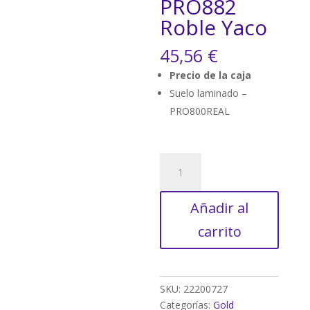
PRO882
Roble Yaco
45,56
€
Precio de la caja
Suelo laminado –
PRO800REAL
Gold
Laminate
-
Añadir al
PRO882
Roble
carrito
Yaco
cantidad
SKU:
22200727
Categorías:
Gold