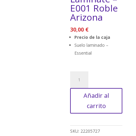
E001 Roble
Arizona
30,00
€
Precio de la caja
Suelo laminado –
Essential
Gold
Laminate
-
Añadir al
E001
Roble
carrito
Arizona
cantidad
SKU:
22205727