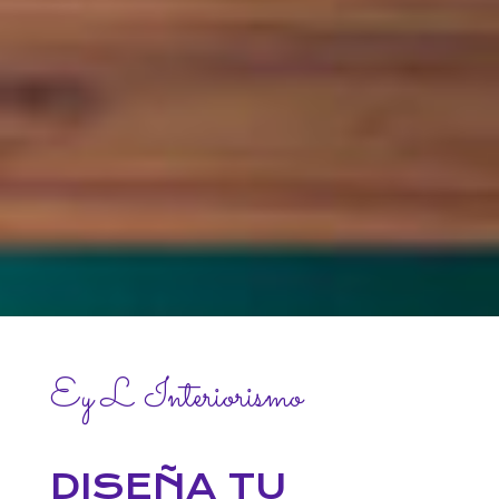
Ey L Interiorismo
DISEÑA TU