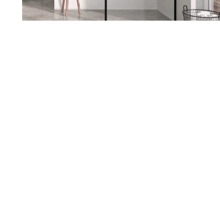
Renueva tu hogar con nosotros
Sabemos lo importante que es
sentirte a gusto en tu casa. Si
estás pensando en reformarla,
estamos aquí para ayudarte a
darle ese cambio que tanto
deseas. Escuchamos tus ideas,
entendemos tus necesidades y
juntos diseñamos un espacio
que hable de ti.
Nuestro equipo te acompaña en
cada paso, cuidando cada