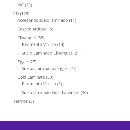
productos
23
WC
23
productos
129
PD
129
productos
11
Accesorios suelo laminado
11
productos
6
Cesped Artificial
6
productos
35
Cliparquet
35
productos
14
Pavimento Vinílico
14
productos
21
Suelo Laminado Cliparquet
21
productos
27
Egger
27
productos
27
Suelos Laminados Egger
27
productos
50
Gold Laminate
50
productos
3
Pavimento Vinilico
3
productos
46
Suelo laminado Gold Laminate
46
productos
3
Termos
3
productos