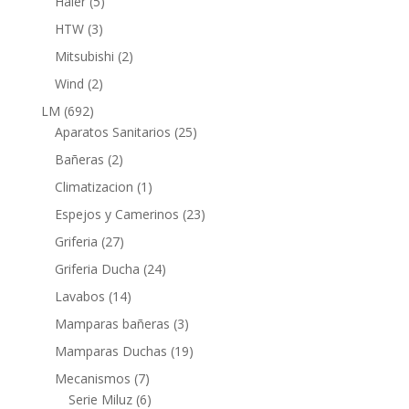
5
Haier
5
productos
3
HTW
3
productos
2
Mitsubishi
2
productos
2
Wind
2
productos
692
LM
692
productos
25
Aparatos Sanitarios
25
productos
2
Bañeras
2
productos
1
Climatizacion
1
producto
23
Espejos y Camerinos
23
productos
27
Griferia
27
productos
24
Griferia Ducha
24
productos
14
Lavabos
14
productos
3
Mamparas bañeras
3
productos
19
Mamparas Duchas
19
productos
7
Mecanismos
7
productos
6
Serie Miluz
6