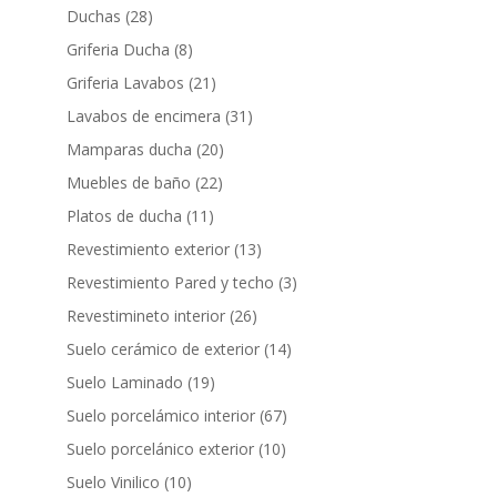
productos
28
Duchas
28
productos
8
Griferia Ducha
8
productos
21
Griferia Lavabos
21
productos
31
Lavabos de encimera
31
productos
20
Mamparas ducha
20
productos
22
Muebles de baño
22
productos
11
Platos de ducha
11
productos
13
Revestimiento exterior
13
productos
3
Revestimiento Pared y techo
3
productos
26
Revestimineto interior
26
productos
14
Suelo cerámico de exterior
14
productos
19
Suelo Laminado
19
productos
67
Suelo porcelámico interior
67
productos
10
Suelo porcelánico exterior
10
productos
10
Suelo Vinilico
10