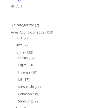
46,70
€
2
Sin categorizar
2
productos
153
Aires Acondicionados
153
7
productos
Aire+
7
productos
2
Eluxe
2
productos
132
Fontia
132
productos
17
Daikin
17
productos
16
Fujitsu
16
productos
30
Hisense
30
productos
17
LG
17
productos
21
Mitsubishi
21
productos
9
Panasonic
9
productos
22
Samsung
22
productos