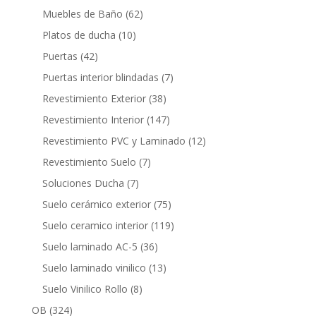
productos
62
Muebles de Baño
62
productos
10
Platos de ducha
10
productos
42
Puertas
42
productos
7
Puertas interior blindadas
7
productos
38
Revestimiento Exterior
38
productos
147
Revestimiento Interior
147
productos
12
Revestimiento PVC y Laminado
12
productos
7
Revestimiento Suelo
7
productos
7
Soluciones Ducha
7
productos
75
Suelo cerámico exterior
75
productos
119
Suelo ceramico interior
119
productos
36
Suelo laminado AC-5
36
productos
13
Suelo laminado vinilico
13
productos
8
Suelo Vinilico Rollo
8
productos
324
OB
324