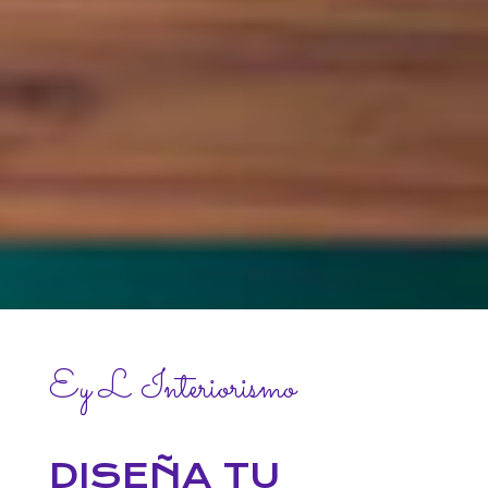
Ey L Interiorismo
DISEÑA TU