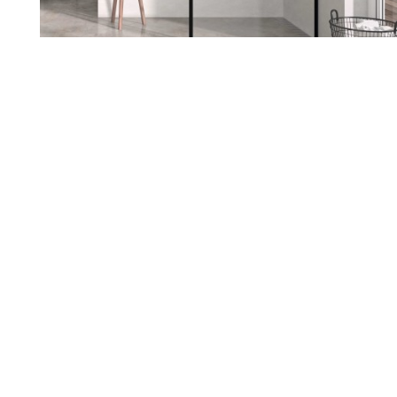
Renueva tu hogar con nosotros
Sabemos lo importante que es
sentirte a gusto en tu casa. Si
estás pensando en reformarla,
estamos aquí para ayudarte a
darle ese cambio que tanto
deseas. Escuchamos tus ideas,
entendemos tus necesidades y
juntos diseñamos un espacio
que hable de ti.
Nuestro equipo te acompaña en
cada paso, cuidando cada