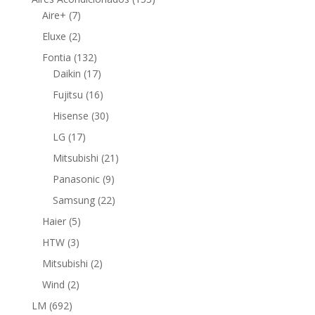
7
productos
Aire+
7
productos
2
Eluxe
2
productos
132
Fontia
132
productos
17
Daikin
17
productos
16
Fujitsu
16
productos
30
Hisense
30
productos
17
LG
17
productos
21
Mitsubishi
21
productos
9
Panasonic
9
productos
22
Samsung
22
productos
5
Haier
5
productos
3
HTW
3
productos
2
Mitsubishi
2
productos
2
Wind
2
productos
692
LM
692