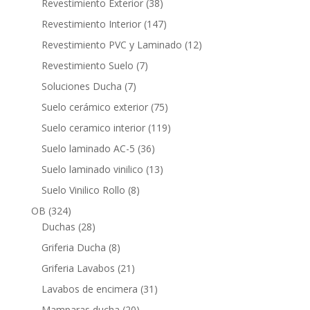
38
Revestimiento Exterior
38
productos
147
Revestimiento Interior
147
productos
12
Revestimiento PVC y Laminado
12
productos
7
Revestimiento Suelo
7
productos
7
Soluciones Ducha
7
productos
75
Suelo cerámico exterior
75
productos
119
Suelo ceramico interior
119
productos
36
Suelo laminado AC-5
36
productos
13
Suelo laminado vinilico
13
productos
8
Suelo Vinilico Rollo
8
productos
324
OB
324
productos
28
Duchas
28
productos
8
Griferia Ducha
8
productos
21
Griferia Lavabos
21
productos
31
Lavabos de encimera
31
productos
20
Mamparas ducha
20