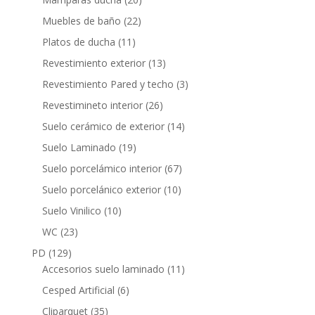
productos
22
Muebles de baño
22
productos
11
Platos de ducha
11
productos
13
Revestimiento exterior
13
productos
3
Revestimiento Pared y techo
3
productos
26
Revestimineto interior
26
productos
14
Suelo cerámico de exterior
14
productos
19
Suelo Laminado
19
productos
67
Suelo porcelámico interior
67
productos
10
Suelo porcelánico exterior
10
productos
10
Suelo Vinilico
10
productos
23
WC
23
productos
129
PD
129
productos
11
Accesorios suelo laminado
11
productos
6
Cesped Artificial
6
productos
35
Cliparquet
35