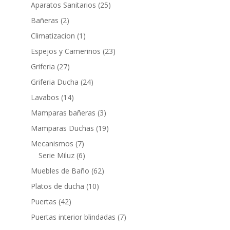
productos
25
Aparatos Sanitarios
25
productos
2
Bañeras
2
productos
1
Climatizacion
1
producto
23
Espejos y Camerinos
23
productos
27
Griferia
27
productos
24
Griferia Ducha
24
productos
14
Lavabos
14
productos
3
Mamparas bañeras
3
productos
19
Mamparas Duchas
19
productos
7
Mecanismos
7
productos
6
Serie Miluz
6
productos
62
Muebles de Baño
62
productos
10
Platos de ducha
10
productos
42
Puertas
42
productos
7
Puertas interior blindadas
7
productos