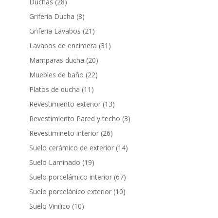
productos
28
Duchas
28
productos
8
Griferia Ducha
8
productos
21
Griferia Lavabos
21
productos
31
Lavabos de encimera
31
productos
20
Mamparas ducha
20
productos
22
Muebles de baño
22
productos
11
Platos de ducha
11
productos
13
Revestimiento exterior
13
productos
3
Revestimiento Pared y techo
3
productos
26
Revestimineto interior
26
productos
14
Suelo cerámico de exterior
14
productos
19
Suelo Laminado
19
productos
67
Suelo porcelámico interior
67
productos
10
Suelo porcelánico exterior
10
productos
10
Suelo Vinilico
10
productos