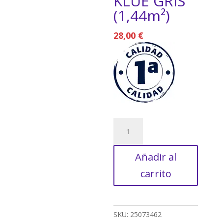
KLUE GRIS
(1,44m²)
28,00
€
BALDOSA
EXTERIOR
PORCELÁNICO
Añadir al
60X120CM
KLUE
carrito
GRIS
(1,44m²)
cantidad
SKU:
25073462