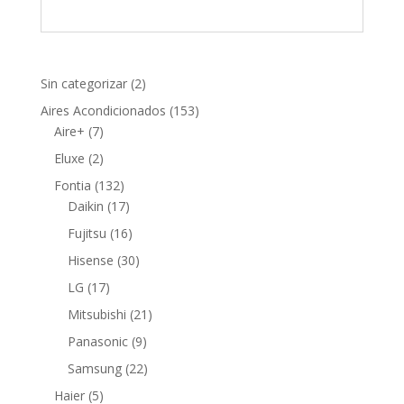
2
Sin categorizar
2
productos
153
Aires Acondicionados
153
7
productos
Aire+
7
productos
2
Eluxe
2
productos
132
Fontia
132
productos
17
Daikin
17
productos
16
Fujitsu
16
productos
30
Hisense
30
productos
17
LG
17
productos
21
Mitsubishi
21
productos
9
Panasonic
9
productos
22
Samsung
22
productos
5
Haier
5