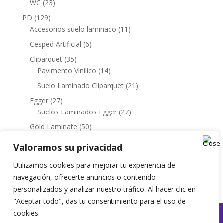
23
WC
23
productos
129
PD
129
productos
11
Accesorios suelo laminado
11
productos
6
Cesped Artificial
6
productos
35
Cliparquet
35
productos
14
Pavimento Vinílico
14
productos
21
Suelo Laminado Cliparquet
21
productos
27
Egger
27
productos
27
Suelos Laminados Egger
27
productos
50
Gold Laminate
50
productos
3
Pavimento Vinilico
3
Valoramos su privacidad
productos
46
Suelo laminado Gold Laminate
46
productos
Utilizamos cookies para mejorar tu experiencia de
3
Termos
3
navegación, ofrecerte anuncios o contenido
productos
personalizados y analizar nuestro tráfico. Al hacer clic en
"Aceptar todo", das tu consentimiento para el uso de
cookies.