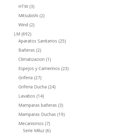
productos
3
HTW
3
productos
2
Mitsubishi
2
productos
2
Wind
2
productos
692
LM
692
productos
25
Aparatos Sanitarios
25
productos
2
Bañeras
2
productos
1
Climatizacion
1
producto
23
Espejos y Camerinos
23
productos
27
Griferia
27
productos
24
Griferia Ducha
24
productos
14
Lavabos
14
productos
3
Mamparas bañeras
3
productos
19
Mamparas Duchas
19
productos
7
Mecanismos
7
productos
6
Serie Miluz
6