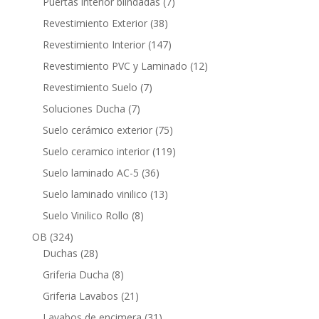
7
Puertas interior blindadas
7
productos
38
Revestimiento Exterior
38
productos
147
Revestimiento Interior
147
productos
12
Revestimiento PVC y Laminado
12
productos
7
Revestimiento Suelo
7
productos
7
Soluciones Ducha
7
productos
75
Suelo cerámico exterior
75
productos
119
Suelo ceramico interior
119
productos
36
Suelo laminado AC-5
36
productos
13
Suelo laminado vinilico
13
productos
8
Suelo Vinilico Rollo
8
productos
324
OB
324
productos
28
Duchas
28
productos
8
Griferia Ducha
8
productos
21
Griferia Lavabos
21
productos
31
Lavabos de encimera
31