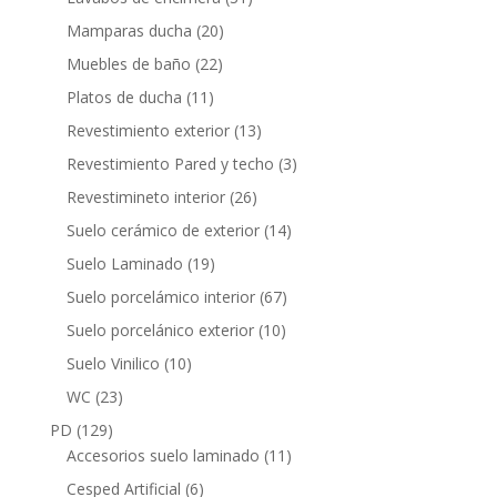
productos
20
Mamparas ducha
20
productos
22
Muebles de baño
22
productos
11
Platos de ducha
11
productos
13
Revestimiento exterior
13
productos
3
Revestimiento Pared y techo
3
productos
26
Revestimineto interior
26
productos
14
Suelo cerámico de exterior
14
productos
19
Suelo Laminado
19
productos
67
Suelo porcelámico interior
67
productos
10
Suelo porcelánico exterior
10
productos
10
Suelo Vinilico
10
productos
23
WC
23
productos
129
PD
129
productos
11
Accesorios suelo laminado
11
productos
6
Cesped Artificial
6