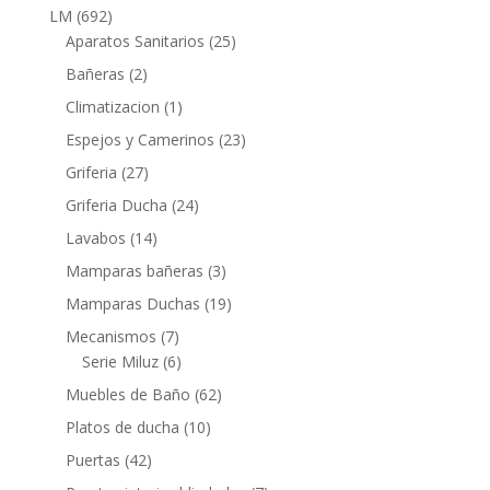
productos
692
LM
692
productos
25
Aparatos Sanitarios
25
productos
2
Bañeras
2
productos
1
Climatizacion
1
producto
23
Espejos y Camerinos
23
productos
27
Griferia
27
productos
24
Griferia Ducha
24
productos
14
Lavabos
14
productos
3
Mamparas bañeras
3
productos
19
Mamparas Duchas
19
productos
7
Mecanismos
7
productos
6
Serie Miluz
6
productos
62
Muebles de Baño
62
productos
10
Platos de ducha
10
productos
42
Puertas
42
productos