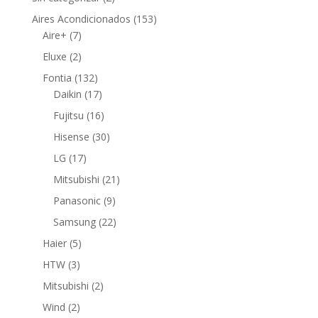
productos
153
Aires Acondicionados
153
7
productos
Aire+
7
productos
2
Eluxe
2
productos
132
Fontia
132
productos
17
Daikin
17
productos
16
Fujitsu
16
productos
30
Hisense
30
productos
17
LG
17
productos
21
Mitsubishi
21
productos
9
Panasonic
9
productos
22
Samsung
22
productos
5
Haier
5
productos
3
HTW
3
productos
2
Mitsubishi
2
productos
2
Wind
2