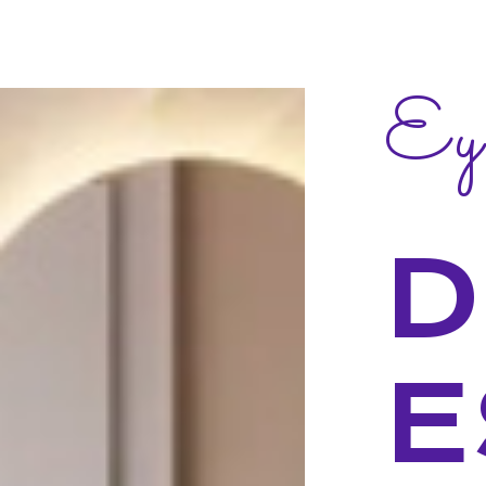
Ey
D
E