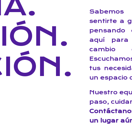
A.
Sabemos 
sentirte a 
IÓN.
pensando 
aquí para
cambio 
IÓN.
Escuchamos
tus necesi
un espacio q
Nuestro eq
paso, cuida
Contáctano
un lugar aú