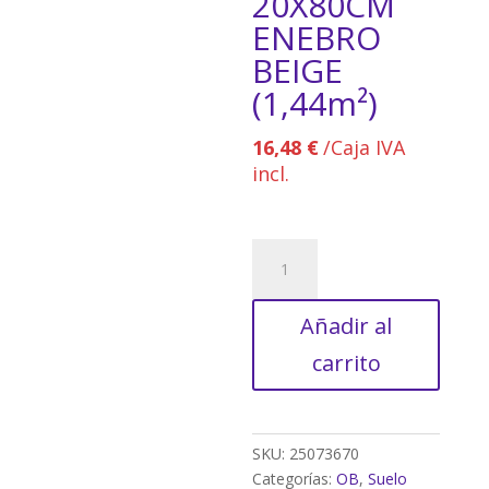
20X80CM
ENEBRO
BEIGE
(1,44m²)
16,48
€
/Caja IVA
incl.
SUELO
PORCELÁNICO
20X80CM
Añadir al
ENEBRO
BEIGE
carrito
(1,44m²)
cantidad
SKU:
25073670
Categorías:
OB
,
Suelo