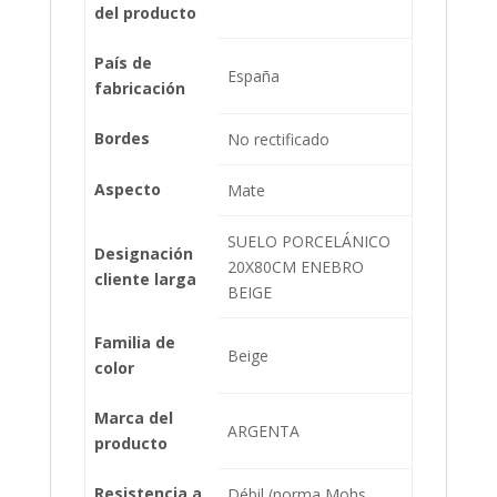
del producto
País de
España
fabricación
Bordes
No rectificado
Aspecto
Mate
SUELO PORCELÁNICO
Designación
20X80CM ENEBRO
cliente larga
BEIGE
Familia de
Beige
color
Marca del
ARGENTA
producto
Resistencia a
Débil (norma Mohs