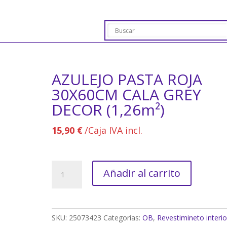
AZULEJO PASTA ROJA
30X60CM CALA GREY
DECOR (1,26m²)
15,90
€
/Caja IVA incl.
AZULEJO
Añadir al carrito
PASTA
ROJA
30X60CM
CALA
SKU:
25073423
Categorías:
OB
,
Revestimineto interio
GREY