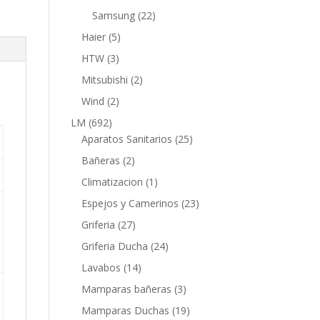
productos
22
Samsung
22
productos
5
Haier
5
productos
3
HTW
3
productos
2
Mitsubishi
2
productos
2
Wind
2
productos
692
LM
692
productos
25
Aparatos Sanitarios
25
productos
2
Bañeras
2
productos
1
Climatizacion
1
producto
23
Espejos y Camerinos
23
productos
27
Griferia
27
productos
24
Griferia Ducha
24
productos
14
Lavabos
14
productos
3
Mamparas bañeras
3
productos
19
Mamparas Duchas
19