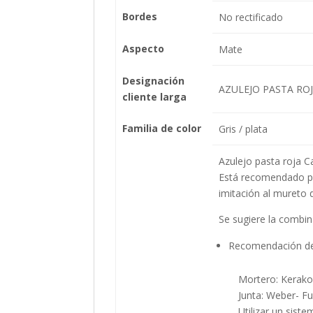
Bordes
No rectificado
Aspecto
Mate
Designación
AZULEJO PASTA RO
cliente larga
Familia de color
Gris / plata
Azulejo pasta roja C
Está recomendado par
imitación al mureto 
Se sugiere la combina
Recomendación de
Mortero: Kerakoll
Junta: Weber- Fugab
Utilizar un sistema