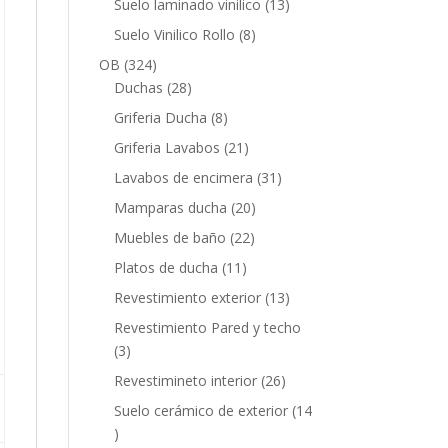
13
Suelo laminado vinilico
13
productos
8
Suelo Vinilico Rollo
8
productos
324
OB
324
productos
28
Duchas
28
productos
8
Griferia Ducha
8
productos
21
Griferia Lavabos
21
productos
31
Lavabos de encimera
31
productos
20
Mamparas ducha
20
productos
22
Muebles de baño
22
productos
11
Platos de ducha
11
productos
13
Revestimiento exterior
13
productos
Revestimiento Pared y techo
3
3
productos
26
Revestimineto interior
26
productos
Suelo cerámico de exterior
14
14