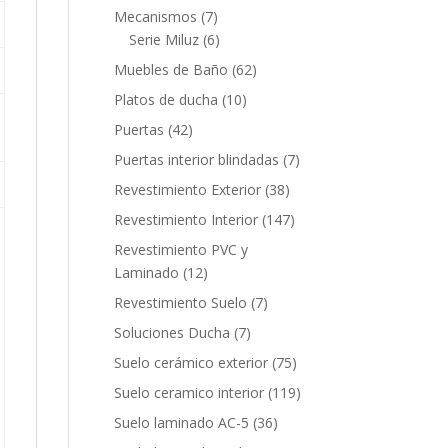
productos
7
Mecanismos
7
productos
6
Serie Miluz
6
productos
62
Muebles de Baño
62
productos
10
Platos de ducha
10
productos
42
Puertas
42
productos
7
Puertas interior blindadas
7
productos
38
Revestimiento Exterior
38
productos
147
Revestimiento Interior
147
productos
Revestimiento PVC y
12
Laminado
12
productos
7
Revestimiento Suelo
7
productos
7
Soluciones Ducha
7
productos
75
Suelo cerámico exterior
75
productos
119
Suelo ceramico interior
119
productos
36
Suelo laminado AC-5
36
productos