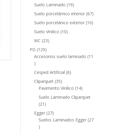
productos
19
Suelo Laminado
19
productos
67
Suelo porcelámico interior
67
productos
10
Suelo porcelánico exterior
10
productos
10
Suelo Vinilico
10
productos
23
WC
23
productos
129
PD
129
productos
Accesorios suelo laminado
11
11
productos
6
Cesped Artificial
6
productos
35
Cliparquet
35
productos
14
Pavimento Vinílico
14
productos
Suelo Laminado Cliparquet
21
21
productos
27
Egger
27
productos
Suelos Laminados Egger
27
27
productos