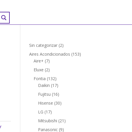
2
Sin categorizar
2
productos
153
Aires Acondicionados
153
7
productos
Aire+
7
productos
2
Eluxe
2
productos
132
Fontia
132
productos
17
Daikin
17
productos
16
Fujitsu
16
productos
30
Hisense
30
productos
17
LG
17
productos
21
Mitsubishi
21
r
productos
9
Panasonic
9