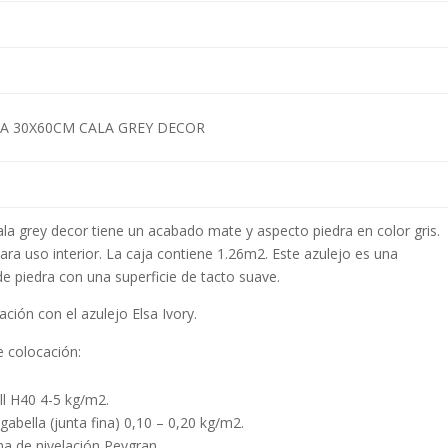
JA 30X60CM CALA GREY DECOR
ala grey decor tiene un acabado mate y aspecto piedra en color gris.
a uso interior. La caja contiene 1.26m2. Este azulejo es una
de piedra con una superficie de tacto suave.
ción con el azulejo Elsa Ivory.
 colocación:
 H40 4-5 kg/m2.
ella (junta fina) 0,10 – 0,20 kg/m2.
 de nivelación Peygran.