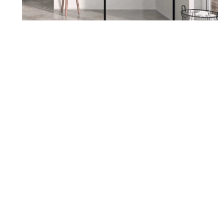
Renueva tu hogar con nosotros
Sabemos lo importante que es
sentirte a gusto en tu casa. Si
estás pensando en reformarla,
estamos aquí para ayudarte a
darle ese cambio que tanto
deseas. Escuchamos tus ideas,
entendemos tus necesidades y
juntos diseñamos un espacio
que hable de ti.
Nuestro equipo te acompaña en
cada paso, cuidando cada