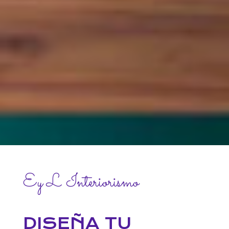
Ey L Interiorismo
DISEÑA TU