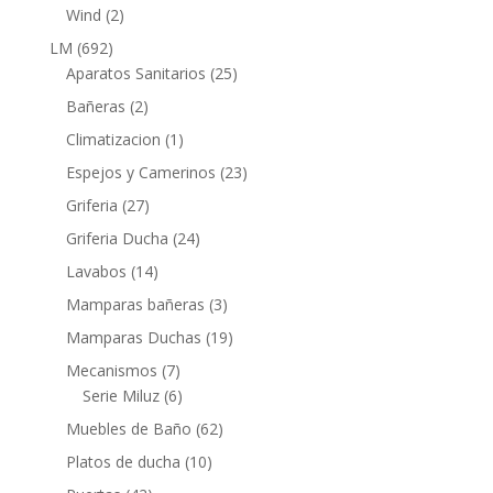
productos
2
Wind
2
productos
692
LM
692
productos
25
Aparatos Sanitarios
25
productos
2
Bañeras
2
productos
1
Climatizacion
1
producto
23
Espejos y Camerinos
23
productos
27
Griferia
27
productos
24
Griferia Ducha
24
productos
14
Lavabos
14
productos
3
Mamparas bañeras
3
productos
19
Mamparas Duchas
19
productos
7
Mecanismos
7
productos
6
Serie Miluz
6
productos
62
Muebles de Baño
62
productos
10
Platos de ducha
10
productos