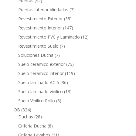
42
Puertas
42
productos
7
Puertas interior blindadas
7
productos
38
Revestimiento Exterior
38
productos
147
Revestimiento Interior
147
productos
12
Revestimiento PVC y Laminado
12
productos
7
Revestimiento Suelo
7
productos
7
Soluciones Ducha
7
productos
75
Suelo cerámico exterior
75
productos
119
Suelo ceramico interior
119
productos
36
Suelo laminado AC-5
36
productos
13
Suelo laminado vinilico
13
productos
8
Suelo Vinilico Rollo
8
productos
324
OB
324
productos
28
Duchas
28
productos
8
Griferia Ducha
8
productos
21
Griferia Lavabos
21