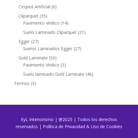
productos
6
Cesped Artificial
6
productos
35
Cliparquet
35
productos
14
Pavimento Vinílico
14
productos
21
Suelo Laminado Cliparquet
21
productos
27
Egger
27
productos
27
Suelos Laminados Egger
27
productos
50
Gold Laminate
50
productos
3
Pavimento Vinilico
3
productos
46
Suelo laminado Gold Laminate
46
productos
3
Termos
3
productos
EyL Interiorismo | @2025 | Todos los derechos
reservados
|
Política de Privacidad & Uso de Cookies