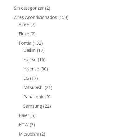
2
Sin categorizar
2
productos
153
Aires Acondicionados
153
7
productos
Aire+
7
productos
2
Eluxe
2
productos
132
Fontia
132
productos
17
Daikin
17
productos
16
Fujitsu
16
productos
30
Hisense
30
productos
17
LG
17
productos
21
Mitsubishi
21
productos
9
Panasonic
9
productos
22
Samsung
22
productos
5
Haier
5
productos
3
HTW
3
productos
2
Mitsubishi
2