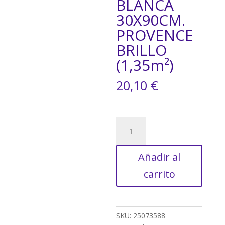
BLANCA
30X90CM.
PROVENCE
BRILLO
(1,35m²)
20,10
€
AZULEJO
PASTA
BLANCA
Añadir al
30X90CM.
PROVENCE
carrito
BRILLO
(1,35m²)
cantidad
SKU:
25073588