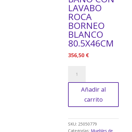
LAVABO
ROCA
BORNEO
BLANCO
80.5X46CM
356,50
€
MUEBLE
DE
BAÑO
Añadir al
CON
LAVABO
carrito
ROCA
BORNEO
BLANCO
80.5X46CM
SKU:
25050779
cantidad
Categorías:
Muebles de