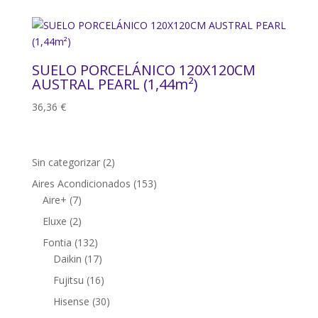
SUELO PORCELÁNICO 120X120CM
AUSTRAL PEARL (1,44m²)
36,36
€
2
Sin categorizar
2
productos
153
Aires Acondicionados
153
7
productos
Aire+
7
productos
2
Eluxe
2
productos
132
Fontia
132
productos
17
Daikin
17
productos
16
Fujitsu
16
productos
30
Hisense
30
productos