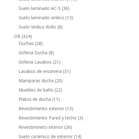
productos
36
Suelo laminado AC-5
36
productos
13
Suelo laminado vinilico
13
productos
8
Suelo Vinilico Rollo
8
productos
324
OB
324
productos
28
Duchas
28
productos
8
Griferia Ducha
8
productos
21
Griferia Lavabos
21
productos
31
Lavabos de encimera
31
productos
20
Mamparas ducha
20
productos
22
Muebles de baño
22
productos
11
Platos de ducha
11
productos
13
Revestimiento exterior
13
productos
3
Revestimiento Pared y techo
3
productos
26
Revestimineto interior
26
productos
14
Suelo cerámico de exterior
14