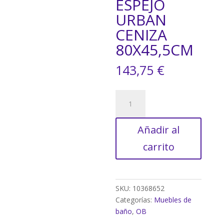
ESPEJO
URBAN
CENIZA
80X45,5CM
143,75
€
MUEBLE
DE
BAÑO
Añadir al
CON
ESPEJO
carrito
URBAN
CENIZA
80X45,5CM
cantidad
SKU:
10368652
Categorías:
Muebles de
baño
,
OB