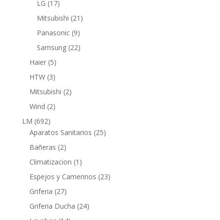
17
LG
17
productos
21
Mitsubishi
21
productos
9
Panasonic
9
productos
22
Samsung
22
productos
5
Haier
5
productos
3
HTW
3
productos
2
Mitsubishi
2
productos
2
Wind
2
productos
692
LM
692
productos
25
Aparatos Sanitarios
25
productos
2
Bañeras
2
productos
1
Climatizacion
1
producto
23
Espejos y Camerinos
23
productos
27
Griferia
27
productos
24
Griferia Ducha
24
productos