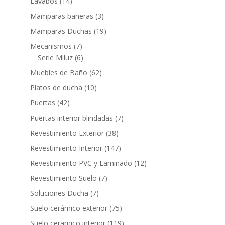
14
Lavabos
14
productos
3
Mamparas bañeras
3
productos
19
Mamparas Duchas
19
productos
7
Mecanismos
7
productos
6
Serie Miluz
6
productos
62
Muebles de Baño
62
productos
10
Platos de ducha
10
productos
42
Puertas
42
productos
7
Puertas interior blindadas
7
productos
38
Revestimiento Exterior
38
productos
147
Revestimiento Interior
147
productos
12
Revestimiento PVC y Laminado
12
productos
7
Revestimiento Suelo
7
productos
7
Soluciones Ducha
7
productos
75
Suelo cerámico exterior
75
productos
119
Suelo ceramico interior
119