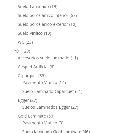
productos
19
Suelo Laminado
19
productos
67
Suelo porcelámico interior
67
productos
10
Suelo porcelánico exterior
10
productos
10
Suelo Vinilico
10
productos
23
WC
23
productos
129
PD
129
productos
11
Accesorios suelo laminado
11
productos
6
Cesped Artificial
6
productos
35
Cliparquet
35
productos
14
Pavimento Vinílico
14
productos
21
Suelo Laminado Cliparquet
21
productos
27
Egger
27
productos
27
Suelos Laminados Egger
27
productos
50
Gold Laminate
50
productos
3
Pavimento Vinilico
3
productos
46
Suelo laminado Gold Laminate
46