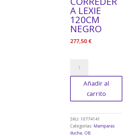
CORREDER
A LEXIE
120CM
NEGRO
277,50
€
MAMPARA
DE
DUCHA
Añadir al
FRONTAL
CORREDERA
carrito
LEXIE
120CM
NEGRO
cantidad
SKU:
10774141
Categorías:
Mamparas
ducha
,
OB