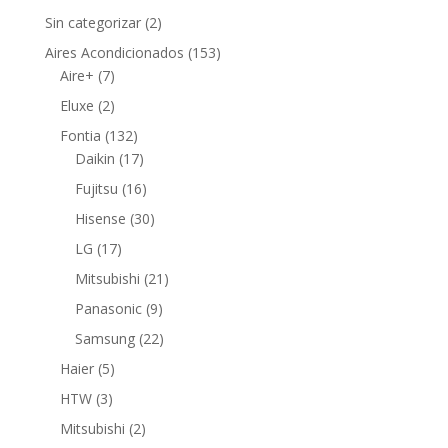
2
Sin categorizar
2
productos
153
Aires Acondicionados
153
7
productos
Aire+
7
productos
2
Eluxe
2
productos
132
Fontia
132
productos
17
Daikin
17
productos
16
Fujitsu
16
productos
30
Hisense
30
productos
17
LG
17
productos
21
Mitsubishi
21
productos
9
Panasonic
9
productos
22
Samsung
22
productos
5
Haier
5
productos
3
HTW
3
productos
2
Mitsubishi
2