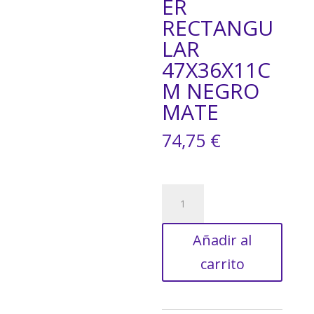
ER
RECTANGU
LAR
47X36X11C
M NEGRO
MATE
74,75
€
LAVABO
SOBREPONER
RECTANGULAR
Añadir al
47X36X11CM
NEGRO
carrito
MATE
cantidad