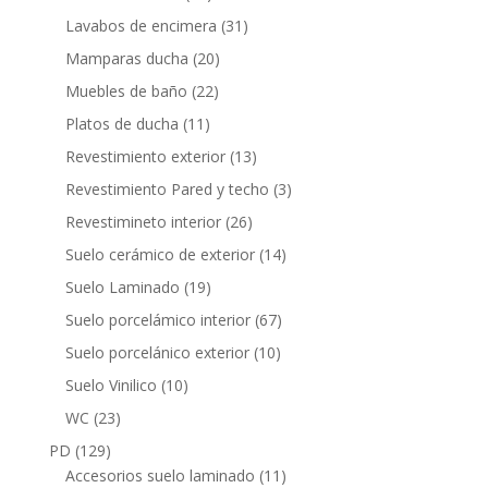
productos
31
Lavabos de encimera
31
productos
20
Mamparas ducha
20
productos
22
Muebles de baño
22
productos
11
Platos de ducha
11
productos
13
Revestimiento exterior
13
productos
3
Revestimiento Pared y techo
3
productos
26
Revestimineto interior
26
productos
14
Suelo cerámico de exterior
14
productos
19
Suelo Laminado
19
productos
67
Suelo porcelámico interior
67
productos
10
Suelo porcelánico exterior
10
productos
10
Suelo Vinilico
10
productos
23
WC
23
productos
129
PD
129
productos
11
Accesorios suelo laminado
11