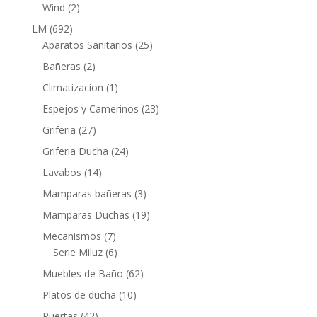
productos
2
Wind
2
productos
692
LM
692
productos
25
Aparatos Sanitarios
25
productos
2
Bañeras
2
productos
1
Climatizacion
1
producto
23
Espejos y Camerinos
23
productos
27
Griferia
27
productos
24
Griferia Ducha
24
productos
14
Lavabos
14
productos
3
Mamparas bañeras
3
productos
19
Mamparas Duchas
19
productos
7
Mecanismos
7
productos
6
Serie Miluz
6
productos
62
Muebles de Baño
62
productos
10
Platos de ducha
10
productos
42
Puertas
42