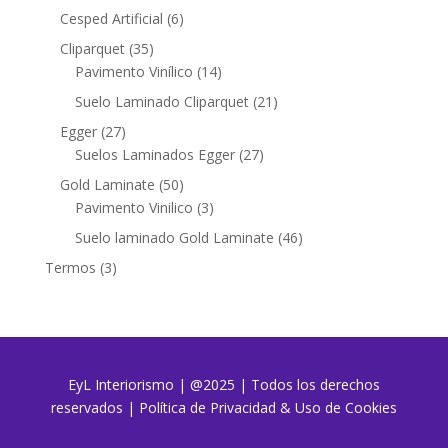
productos
6
Cesped Artificial
6
productos
35
Cliparquet
35
productos
14
Pavimento Vinílico
14
productos
21
Suelo Laminado Cliparquet
21
productos
27
Egger
27
productos
27
Suelos Laminados Egger
27
productos
50
Gold Laminate
50
productos
3
Pavimento Vinilico
3
productos
46
Suelo laminado Gold Laminate
46
productos
3
Termos
3
productos
EyL Interiorismo | @2025 | Todos los derechos
reservados
|
Política de Privacidad & Uso de Cookies