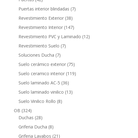
productos
7
Puertas interior blindadas
7
productos
38
Revestimiento Exterior
38
productos
147
Revestimiento Interior
147
productos
12
Revestimiento PVC y Laminado
12
productos
7
Revestimiento Suelo
7
productos
7
Soluciones Ducha
7
productos
75
Suelo cerámico exterior
75
productos
119
Suelo ceramico interior
119
productos
36
Suelo laminado AC-5
36
productos
13
Suelo laminado vinilico
13
productos
8
Suelo Vinilico Rollo
8
productos
324
OB
324
productos
28
Duchas
28
productos
8
Griferia Ducha
8
productos
21
Griferia Lavabos
21