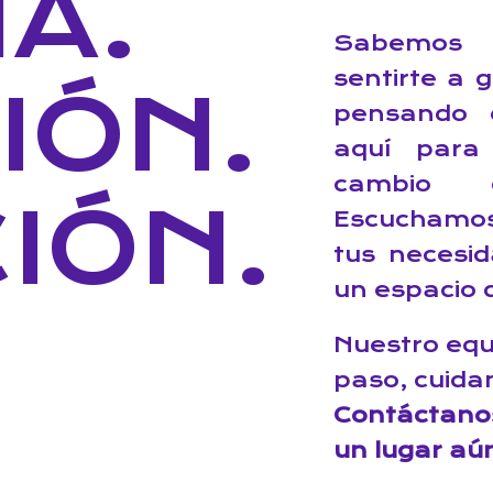
A.
Sabemos 
sentirte a 
IÓN.
pensando 
aquí para
cambio 
IÓN.
Escuchamos
tus necesi
un espacio q
Nuestro eq
paso, cuida
Contáctano
un lugar aú