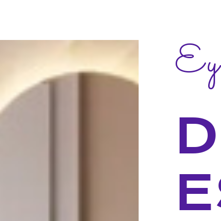
Ey
D
E